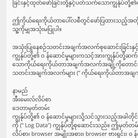
ခြင်းနှင့်ထုတ်ဖော်ခြင်းတို့နှင့်ပတ်သက်သောကျွန်ု
ဤကိုယ်ရေးကိုယ်တာပေါ်လစီတွင်ဖော်ပြထားသည့်အတို
သူ့ကိုမျှအသုံးမပြုပါ။
အသုံးပြုနေစဉ်သတင်းအချက်အလက်စုဆောင်းခြင်းနှင့်အ
ကျွန်ုပ်တို့၏ ၀ န်ဆောင်မှုများကသင့်အားကျွန်ုပ်တို့ဆက်သ
သောကိုယ်ရေးကိုယ်တာအချက်အလက်အချို့ကိုတောင်းခံနိုင
သတင်းအချက်အလက်များ (“ ကိုယ်ရေးကိုယ်တာအချက်အ
နာမည်
အီးမေးလ်လိပ်စာ
ဒေတာမှတ်တမ်း
ကျွန်ုပ်တို့၏ ၀ န်ဆောင်မှုများသို့သင်သွားသည့်အ
ကို (“ Log Data”) ကျွန်ုပ်တို့စုဆောင်းသည်။ ဤမှတ
လိပ်စာ၊ browser အမျိုးအစား၊ browser ဗားရှင်း၊ ၀ န်ဆ