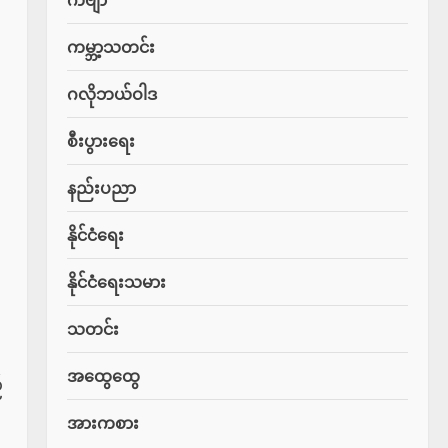
ကမ္ဘာ့သတင်း
ဂလိုဘယ်ဝါဒ
စီးပွားရေး
နည်းပညာ
နိုင်ငံရေး
နိုင်ငံရေးသမား
သတင်း
အထွေထွေ
်
အားကစား