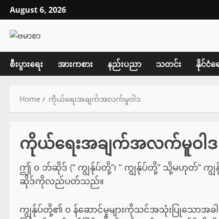
Skip
August 6, 2026
to
content
စီးပွားရေး
အားကစား
နည်းပညာ
သတင်း
နိုင်ငံရ
Home
ကိုယ်ရေးအချက်အလက်မူဝါဒ
ကိုယ်ရေးအချက်အလက်မူဝါဒ
ဤ ၀ ဘ်ဆိုဒ် (“ ကျွန်ုပ်တို့”၊ “ ကျွန်ုပ်တို့” သို့မဟုတ်“
ဆိုဒ်ကိုလည်ပတ်သည်။
ကျွန်ုပ်တို့၏ ၀ န်ဆောင်မှုများကိုသင်အသုံးပြုသော