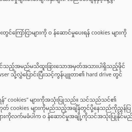
တွင်ကြော်ငြာများကို ၀ န်ဆောင်မှုပေးရန် cookies များကို
ည့်အမည်မသိထူးခြားသောအမှတ်အသားပါရှိသည့်ဖိုင်
r သို့လွှဲပြောင်းပြီးသင့်ကွန်ပျူတာ၏ hard drive တွင်
ရန်“ cookies” များကိုအသုံးပြုသည်။ သင်သည်သင်၏
ဟုတ် cookies များကိုမည်သည့်အချိန်တွင်ပို့နေသည်ကိုညွှန်ပြ
ားကိုလက်မခံပါက ၀ န်ဆောင်မှုအချို့ကိုသင်အသုံးပြုနိုင်မည