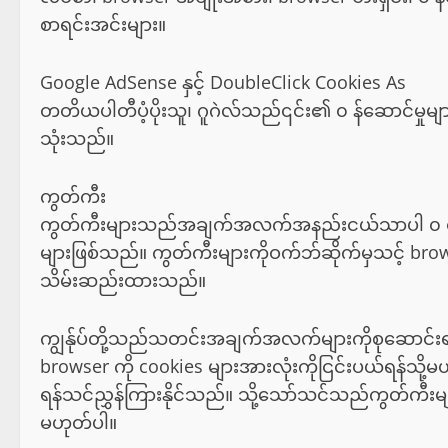
စာရင်းအင်းများ။
Google AdSense နှင့် DoubleClick Cookies As
တတိယပါတီပံ့ပိုးသူ၊ ဂူဂဲလ်သည်၎င်း၏ ၀ န်ဆောင်မှုများ
သုံးသည်။
ကွတ်ကီး
ကွတ်ကီးများသည်အချက်အလက်အနည်းငယ်သာပါ ၀ င်သ
များဖြစ်သည်။ ကွတ်ကီးများကိုဝက်ဘ်ဆိုက်မှသင့် browse
သိမ်းဆည်းထားသည်။
ကျွန်ုပ်တို့သည်သတင်းအချက်အလက်များကိုစုဆောင်း
browser ကို cookies များအားလုံးကိုငြင်းပယ်ရန်သို့မ
ရန်သင်ညွှန်ကြားနိုင်သည်။ သို့သော်သင်သည်ကွတ်ကီးမျ
မဟုတ်ပါ။