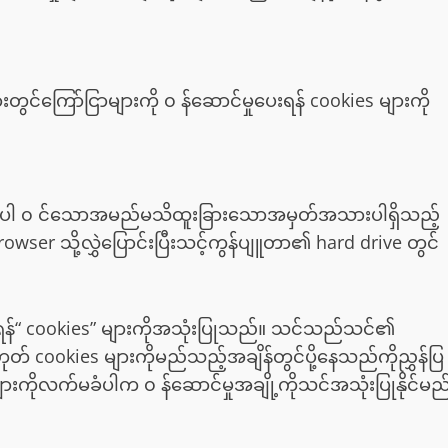
တွင်ကြော်ငြာများကို ၀ န်ဆောင်မှုပေးရန် cookies များကို
ါ ၀ င်သောအမည်မသိထူးခြားသောအမှတ်အသားပါရှိသည့်
owser သို့လွှဲပြောင်းပြီးသင့်ကွန်ပျူတာ၏ hard drive တွင်
ရန်“ cookies” များကိုအသုံးပြုသည်။ သင်သည်သင်၏
ဟုတ် cookies များကိုမည်သည့်အချိန်တွင်ပို့နေသည်ကိုညွှန်ပြ
ားကိုလက်မခံပါက ၀ န်ဆောင်မှုအချို့ကိုသင်အသုံးပြုနိုင်မည