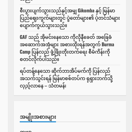
စီးပွားပျက်သွားသည်နှင့်အမျှ Gikomba နှင့် မြန်မာ
ပြည်ဈေးကွက်များတွင် ပွဲတော်များ၏ ပဲ့တင်သံများ
ပျောက်ကွယ်သွားသည်။
GAF သည် အိုမင်းနေသော ကိုလိုနီခေတ် အခြေခံ
အဆောက်အအုံများ အစားထိုးရန်အတွက် Burma
Camp ပြန်လည် ဖွံ့ဖြိုးတိုးတက်ရေး စီမံကိန်းကို
စတင်လိုက်ပါသည်။
ရပ်တန့်နေသော ဆိုက်ဘာအိပ်မက်ကို ပြန်လည်
အသက်သွင်းရန် မြန်မာစစ်တပ်က ရုရှားဘက်သို့
လှည့်လာနေ – သံတမန်၊
အမျိုးအစားများ
ကဗျာ