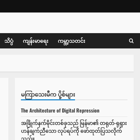
သိပ္ပံ
ကျန်းမာရေး
ကမ္ဘာ့သတင်း
မကြာသေးမီက ပို့စ်များ
The Architecture of Digital Repression
အဖြိုက်နက်မိုင်းတစ်ခုသည် မြန်မာ၏ တရုတ်-ရုရှား
ဟန်ချက်ညီသော လုပ်ရပ်ကို ဖော်ထုတ်ပြသလိုက်
သည်။