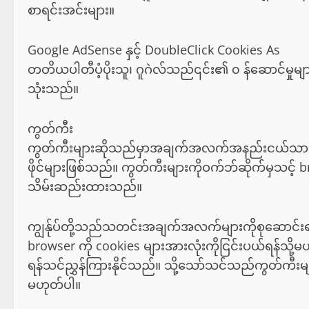
စာရင်းအင်းများ။
Google AdSense နှင့် DoubleClick Cookies As
တတိယပါတီပံ့ပိုးသူ၊ ဂူဂဲလ်သည်၎င်း၏ ၀ န်ဆောင်မှုများ
သုံးသည်။
ကွတ်ကီး
ကွတ်ကီးများဆိုသည်မှာအချက်အလက်အနည်းငယ်သာပ
ဖိုင်များဖြစ်သည်။ ကွတ်ကီးများကိုဝက်ဘ်ဆိုက်မှသင့် br
သိမ်းဆည်းထားသည်။
ကျွန်ုပ်တို့သည်သတင်းအချက်အလက်များကိုစုဆောင်း
browser ကို cookies များအားလုံးကိုငြင်းပယ်ရန်သို့မ
ရန်သင်ညွှန်ကြားနိုင်သည်။ သို့သော်သင်သည်ကွတ်ကီးမျ
မဟုတ်ပါ။