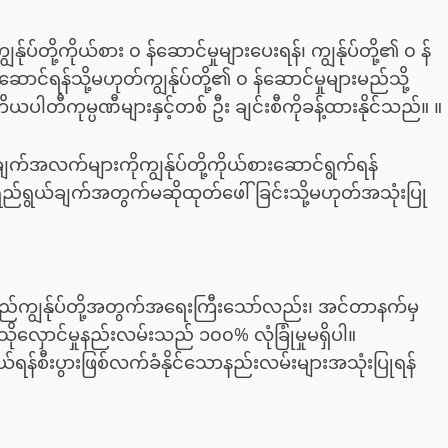
န်ုပ်တို့ကိုယ်စား ၀ န်ဆောင်မှုများပေးရန်၊ ကျွန်ုပ်တို့၏ ၀ န်
ောင်ရန်သို့မဟုတ်ကျွန်ုပ်တို့၏ ၀ န်ဆောင်မှုများမည်သို့
ိယပါတီကုမ္ပဏီများနှင့်တစ် ဦး ချင်းစီကိုခန့်ထားနိုင်သည်။ ။
်များကိုကျွန်ုပ်တို့ကိုယ်စားဆောင်ရွက်ရန်
ရည်ရွယ်ချက်အတွက်မဆိုထုတ်ဖေါ်ခြင်းသို့မဟုတ်အသုံးပြု
်ကျွန်ုပ်တို့အတွက်အရေးကြီးသော်လည်း၊ အင်တာနက်မှ
လှောင်မှုနည်းလမ်းသည် ၁၀၀% လုံခြုံမှုမရှိပါ။
ီးပွားဖြစ်လက်ခံနိုင်သောနည်းလမ်းများအသုံးပြုရန်