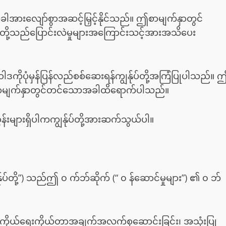
ားအခါအားလျော်စွာအဆင့်မြှင့်နိုင်သည်။ ဤစာမျက်နှာတွင်
ုပ်တို့သည်ပြောင်းလဲမှုများအကြောင်းသင့်အားအသိပေး
ါဒကိုပုံမှန်ပြန်လည်စစ်ဆေးရန်ကျွန်ုပ်တို့အကြံပြုပါသည်။ 
ဤစာမျက်နှာတွင်တင်သောအခါထိရောက်ပါသည်။
န်းများရှိပါကကျွန်ုပ်တို့အားဆက်သွယ်ပါ။
 ကျွန်ုပ်တို့”) သည်ဤ ၀ က်ဘ်ဆိုက် (“ ၀ န်ဆောင်မှုများ”) ၏ ၀ ဘ်
အခါကိုယ်ရေးကိုယ်တာအချက်အလက်စုဆောင်းခြင်း၊ အသုံးပြု