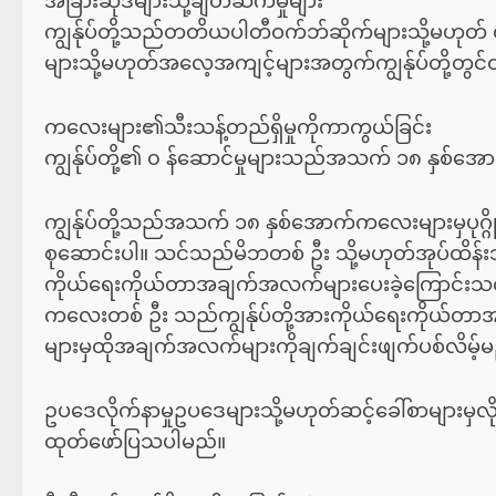
အခြားဆိုဒ်များသို့ချိတ်ဆက်မှုများ
ကျွန်ုပ်တို့သည်တတိယပါတီဝက်ဘ်ဆိုက်များသို့မဟုတ် 
များသို့မဟုတ်အလေ့အကျင့်များအတွက်ကျွန်ုပ်တို့တွင်ထိန
ကလေးများ၏သီးသန့်တည်ရှိမှုကိုကာကွယ်ခြင်း
ကျွန်ုပ်တို့၏ ၀ န်ဆောင်မှုများသည်အသက် ၁၈ နှစ်အ
ကျွန်ုပ်တို့သည်အသက် ၁၈ နှစ်အောက်ကလေးများမှပုဂ္ဂိ
စုဆောင်းပါ။ သင်သည်မိဘတစ် ဦး သို့မဟုတ်အုပ်ထိန်း
ကိုယ်ရေးကိုယ်တာအချက်အလက်များပေးခဲ့ကြောင်းသင်သ
ကလေးတစ် ဦး သည်ကျွန်ုပ်တို့အားကိုယ်ရေးကိုယ်တာအ
များမှထိုအချက်အလက်များကိုချက်ချင်းဖျက်ပစ်လိမ့်မ
ဥပဒေလိုက်နာမှုဥပဒေများသို့မဟုတ်ဆင့်ခေါ်စာများမှလ
ထုတ်ဖော်ပြသပါမည်။