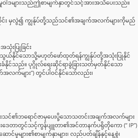
ပ်တို့၏မူဝါဒများသည်ဤစာမျက်နှာတွင်သင့်အားအသိပေးသည်။
င်း မှလွဲ၍ ကျွန်ုပ်တို့သည်သင်၏အချက်အလက်များကိုမည်
သုံးပြုခြင်း
ွယ်နိုင်သောသို့မဟုတ်ဖော်ထုတ်ရန်ကျွန်ုပ်တို့အသုံးပြုနိုင်
်သည်။ ပုဂ္ဂိုလ်ရေးဆိုင်ရာခွဲခြားသတ်မှတ်နိုင်သော
လက်များ”) တွင်ပါဝင်နိုင်သော်လည်း၊
ခါတိုင်းသင်၏ဘရောင်ဇာမှပေးပို့သောသတင်းအချက်အလက်များ
်တမ်းဒေတာတွင်သင့်ကွန်ပျူတာ၏အင်တာနက်ပရိုတိုကော (“ IP”)
ောင်မှုများ၏စာမျက်နှာများ၊ လည်ပတ်ချိန်နှင့်နေ့စွဲ၊