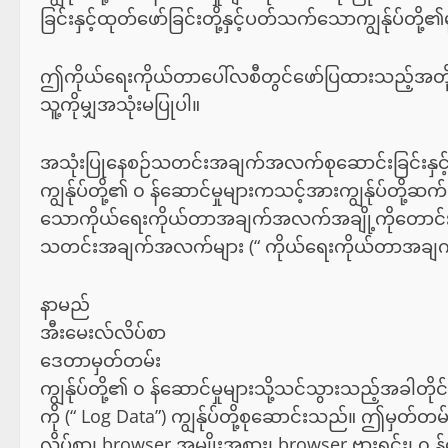
ခြင်းနှင့်ထုတ်ဖော်ခြင်းတို့နှင့်ပတ်သက်သောကျွန်ု
ဤကိုယ်ရေးကိုယ်တာပေါ်လစီတွင်ဖော်ပြထားသည့်အတို
သူ့ကိုမျှအသုံးမပြုပါ။
အသုံးပြုနေစဉ်သတင်းအချက်အလက်စုဆောင်းခြင်းနှင့်အ
ကျွန်ုပ်တို့၏ ၀ န်ဆောင်မှုများကသင့်အားကျွန်ုပ်တို့ဆက်သ
သောကိုယ်ရေးကိုယ်တာအချက်အလက်အချို့ကိုတောင်းခံနိုင
သတင်းအချက်အလက်များ (“ ကိုယ်ရေးကိုယ်တာအချက်အ
နာမည်
အီးမေးလ်လိပ်စာ
ဒေတာမှတ်တမ်း
ကျွန်ုပ်တို့၏ ၀ န်ဆောင်မှုများသို့သင်သွားသည့်အ
ကို (“ Log Data”) ကျွန်ုပ်တို့စုဆောင်းသည်။ ဤမှတ
လိပ်စာ၊ browser အမျိုးအစား၊ browser ဗားရှင်း၊ ၀ န်ဆ