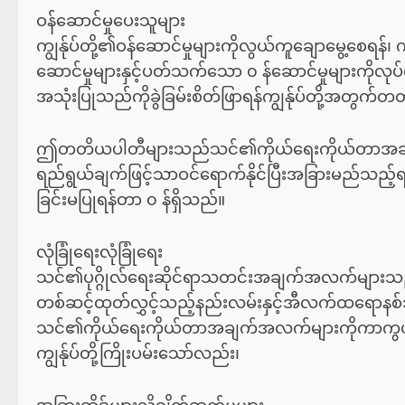
ဝန်ဆောင်မှုပေးသူများ
ကျွန်ုပ်တို့၏ဝန်ဆောင်မှုများကိုလွယ်ကူချောမွေ့စေရန်၊ ကျွ
ဆောင်မှုများနှင့်ပတ်သက်သော ၀ န်ဆောင်မှုများကိုလုပ်ဆ
အသုံးပြုသည်ကိုခွဲခြမ်းစိတ်ဖြာရန်ကျွန်ုပ်တို့အတွက်တတ
ဤတတိယပါတီများသည်သင်၏ကိုယ်ရေးကိုယ်တာအချက်အလက
ရည်ရွယ်ချက်ဖြင့်သာဝင်ရောက်နိုင်ပြီးအခြားမည်သည့်
ခြင်းမပြုရန်တာ ၀ န်ရှိသည်။
လုံခြုံရေးလုံခြုံရေး
သင်၏ပုဂ္ဂိုလ်ရေးဆိုင်ရာသတင်းအချက်အလက်များသည
တစ်ဆင့်ထုတ်လွှင့်သည့်နည်းလမ်းနှင့်အီလက်ထရောနစ်သို
သင်၏ကိုယ်ရေးကိုယ်တာအချက်အလက်များကိုကာကွယ်ရန်စ
ကျွန်ုပ်တို့ကြိုးပမ်းသော်လည်း၊