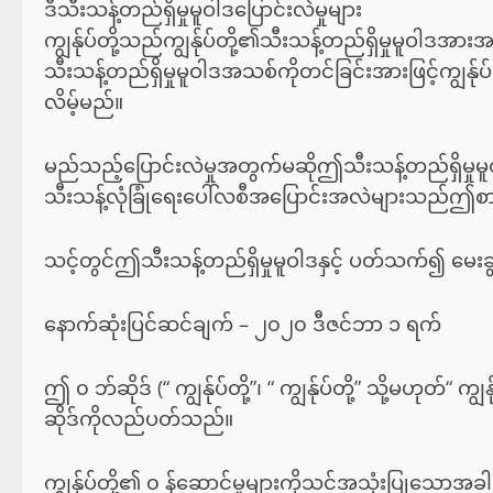
ဒီသီးသန့်တည်ရှိမှုမူဝါဒပြောင်းလဲမှုများ
ကျွန်ုပ်တို့သည်ကျွန်ုပ်တို့၏သီးသန့်တည်ရှိမှုမူဝါဒအ
သီးသန့်တည်ရှိမှုမူဝါဒအသစ်ကိုတင်ခြင်းအားဖြင့်ကျွန်
လိမ့်မည်။
မည်သည့်ပြောင်းလဲမှုအတွက်မဆိုဤသီးသန့်တည်ရှိမှုမူဝ
သီးသန့်လုံခြုံရေးပေါ်လစီအပြောင်းအလဲများသည်
သင့်တွင်ဤသီးသန့်တည်ရှိမှုမူဝါဒနှင့် ပတ်သက်၍ မေးခွ
နောက်ဆုံးပြင်ဆင်ချက် – ၂၀၂၀ ဒီဇင်ဘာ ၁ ရက်
ဤ ၀ ဘ်ဆိုဒ် (“ ကျွန်ုပ်တို့”၊ “ ကျွန်ုပ်တို့” သို့မဟုတ်“
ဆိုဒ်ကိုလည်ပတ်သည်။
ကျွန်ုပ်တို့၏ ၀ န်ဆောင်မှုများကိုသင်အသုံးပြုသော