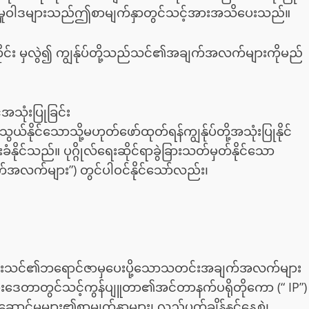
ပ်တို့၏မူဝါဒများသည်ဤစာမျက်နှာတွင်သင့်အားအသိပေးသည်။
င်း မှလွဲ၍ ကျွန်ုပ်တို့သည်သင်၏အချက်အလက်များကိုမည်
သုံးပြုခြင်း
ွယ်နိုင်သောသို့မဟုတ်ဖော်ထုတ်ရန်ကျွန်ုပ်တို့အသုံးပြုနိုင်
်သည်။ ပုဂ္ဂိုလ်ရေးဆိုင်ရာခွဲခြားသတ်မှတ်နိုင်သော
လက်များ”) တွင်ပါဝင်နိုင်သော်လည်း၊
ခါတိုင်းသင်၏ဘရောင်ဇာမှပေးပို့သောသတင်းအချက်အလက်များ
်တမ်းဒေတာတွင်သင့်ကွန်ပျူတာ၏အင်တာနက်ပရိုတိုကော (“ IP”)
ောင်မှုများ၏စာမျက်နှာများ၊ လည်ပတ်ချိန်နှင့်နေ့စွဲ၊