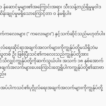
၀ န်ဆောင်မှုများ၏အကြောင်းအရာ၊ သီးသန့်တည်ရှိမှုမူဝါဒ
်းချုပ်မှုမရှိသောကြောင့်တာ ၀ န်မရှိပါ။
ောက်ကလေးများ (“ ကလေးများ”) နှင့်သက်ဆိုင်သည်မဟုတ်ပါ။
ုလ်ရေးဆိုင်ရာအချက်အလက်များကိုကျွန်ုပ်တို့မသိရှိဘဲမ
သူတစ် ဦး ဖြစ်ပြီးသင်၏ကလေးသည်ကျွန်ုပ်တို့အား
ိလျှင်ကျွန်ုပ်တို့ကိုဆက်သွယ်ပါ။ အသက် ၁၈ နှစ်အောက်
ချက်အလက်များပေးကြောင်းတွေ့ရှိပါကကျွန်ုပ်တို့၏ဆာဗာ
ည်။
ိုအပ်ပါကသင်၏ပုဂ္ဂိုလ်ရေးအချက်အလက်များကိုကျွန်ုပ်တို့