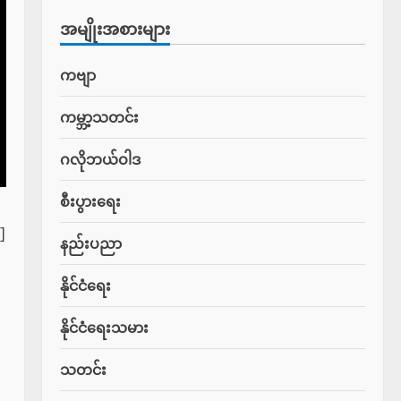
အမျိုးအစားများ
ကဗျာ
ကမ္ဘာ့သတင်း
ဂလိုဘယ်ဝါဒ
စီးပွားရေး
]
နည်းပညာ
နိုင်ငံရေး
နိုင်ငံရေးသမား
သတင်း