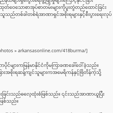
ျားရှိစီးပွားရေးဖွံ့ဖြိုးမှုများကြောင့်နိုင်ငံခြား
ာဖြင့်ထုတ်ဝေသောစာအုပ်စာတမ်းများကိုပူးတွဲတည်ထောင်ခြင်း
ာ်သူသည်တစ်ခါတစ်ရံအာဏာရှင်အစိုးရများနှင့်စီးပွားရေးလုပ်
e photos » arkansasonline.com/418burma/]
ာဏာပိုင်များကမြန်မာနိုင်ငံကိုမကြာခဏခေါ်ဝေါ်ခဲ့သည်။
းအစိုးရဆန့်ကျင်သူများကအမေရိကန်နှင့်ဗြိတိန်ကဲ့သို့
းခြင်းသည်ဓလေ့ထုံးစံဖြစ်သည်။ ၎င်းသည်အာဏာယူပြီး
ဖြစ်သည်။