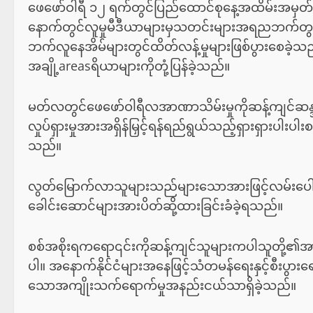
ဖေဖော်ဝါရီ ၁၂ ရက်တွင်ပြည်ထောင်စုနေ့အထိမ်းအမှတ်အ
နောက်တွင်လူမှုမီဒီယာများမှသတင်းများအရညဘက်တွင
ဘက်လူနေအိမ်များတွင်ထိတ်လန့်မှုများဖြစ်ပွားစေခဲ့သည်။ 
အချို့areasရိယာများကိုတုံ့ပြန်ခဲ့သည်။
မတ်လတွင်ဖေဖော်ဝါရီလအာဏာသိမ်းမှုကိုဆန့်ကျင်ဆန္ဒပ
လှုပ်ရှားမှုအားအရှိန်မြှင့်ရန်ရည်ရွယ်သည့်ရှားရှားပါး
သည်။
လွတ်မြောက်လာသူများသည်များသောအားဖြင့်လမ်းပေါ်ဆန္
ခေါင်းဆောင်များအားပိတ်ဆို့ထားခြင်းခံခဲ့ရသည်။
စစ်အစိုးရကရော၎င်းကိုဆန့်ကျင်သူများကပါသူတို့၏အ
ပါ။ အနောက်နိုင်ငံများအနေဖြင့်သံတမန်ရေးနှင့်စီးပွားရ
သောအကျိုးသက်ရောက်မှုအနည်းငယ်သာရှိခဲ့သည်။