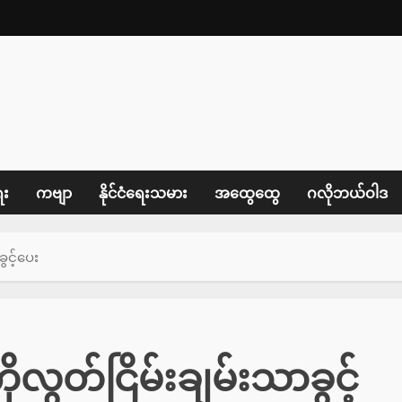
ေး
ကဗျာ
နိုင်ငံရေးသမား
အထွေထွေ
ဂလိုဘယ်ဝါဒ
ွင့်ပေး
ွတ်ငြိမ်းချမ်းသာခွင့်