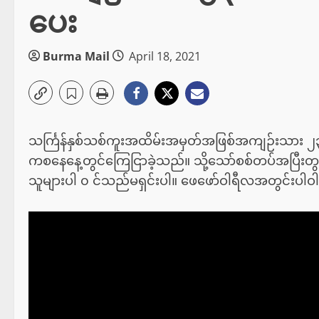
ပေး
Burma Mail
April 18, 2021
သင်္ကြန်နှစ်သစ်ကူးအထိမ်းအမှတ်အဖြစ်အကျဉ်းသား ၂၃၀၀
ကစနေနေ့တွင်ကြေငြာခဲ့သည်။ သို့သော်စစ်တပ်အပြီးတွင
သူများပါ ၀ င်သည်မရှင်းပါ။ ဖေဖော်ဝါရီလအတွင်းပါဝါသ