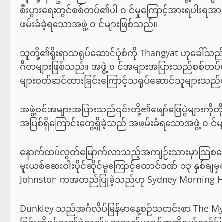
စီးပွားရေးတွင်စစ်တပ်၏ပါ ၀ င်မှုကြောင့်အားရပါးရအ
ဖမ်းခံခဲ့ရသောအဖွဲ့ ၀ င်များဖြစ်သည်။
သူတို့၏ရိုးရာသရုပ်ဆောင်ပုံစံကို Thangyat ဟုခေါ
ဂီတများဖြစ်သည်။ အဖွဲ့ ၀ င်အများအပြားသည်စစ်တပ်မှအဖ
များဝတ်ဆင်ထားခြင်းကြောင့်သရုပ်ဆောင်သူများသည်
အဖွဲ့ဝင်အများအပြားသည်၎င်းတို့၏ဖျော်ဖြေပွဲများကိုတိ
အပြစ်ရှိကြောင်းတွေ့ရှိခဲ့သည် အဖမ်းခံရသောအဖွဲ့ ၀ င်မျ
နောက်ထပ်လွတ်မြောက်လာသည့်အကျဉ်းသားမှာသြစတြေး
မူးယစ်ဆေးဝါးပိုင်ဆိုင်မှုကြောင့်ထောင်ဒဏ် ၁၃ နှစ်
Johnston ကအတည်ပြုခဲ့သည်ဟု Sydney Morning He
Dunkley သည်အင်္ဂလိပ်မြန်မာနေ့စဉ်သတင်းစာ The M