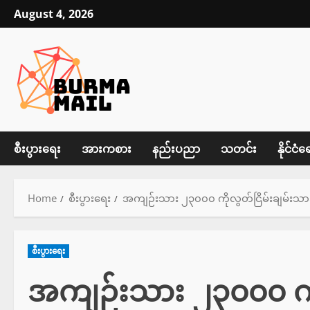
Skip
August 4, 2026
to
content
စီးပွားရေး
အားကစား
နည်းပညာ
သတင်း
နိုင်ငံရ
Home
စီးပွားရေး
အကျဉ်းသား ၂၃၀၀၀ ကိုလွတ်ငြိမ်းချမ်းသာခ
စီးပွားရေး
အကျဉ်းသား ၂၃၀၀၀ ကိုလ