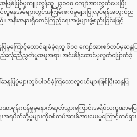
ဖြစ်ပြစ်မှုကျူးလွန်သူ ၂၃၀၀၀ ကျော်အားလွှတ်ပေးပြီး
်လူနေအိမ်များတွင်အကြမ်းဖက်မှုများပြုလုပ်ရန်အတွက်ည
အနီးအနားရှိစောင့်ကြည့်ရေးအဖွဲ့များဖွဲ့စည်းခြင်းဖြင့်
ြမှုကြောင့်ထောင်ချခံခဲ့ရသူ ၆၀၀ ကျော်အားစစ်တပ်မှဆန္ဒပ
ပါးစည်းလုံးညီညွတ်မှုအမူအရာ၊ အင်းစိန်ထောင်မှလွတ်မြောက်ခဲ့
ဒပြပွဲများတွင်ပါဝင်ခဲ့ကြသောလူငယ်များဖြစ်ပြီးဆန္ဒပြ
ာဏာရုန်းကန်မှုမှနောက်ဆုတ်သွားကြောင်းအရိပ်လက္ခဏာမပြ
ေးအရပိတ်ဆို့မှုများကိုစစ်တပ်အားဖိအားပေးမှုကြောင့်ထင်ရှား