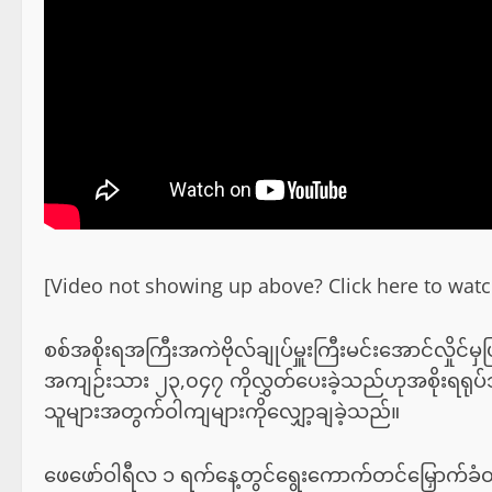
[Video not showing up above? Click here to w
စစ်အစိုးရအကြီးအကဲဗိုလ်ချုပ်မှူးကြီးမင်းအောင်လှိုင်မှ
အကျဉ်းသား ၂၃,၀၄၇ ကိုလွှတ်ပေးခဲ့သည်ဟုအစိုးရရုပ်
သူများအတွက်ဝါကျများကိုလျှော့ချခဲ့သည်။
ဖေဖော်ဝါရီလ ၁ ရက်နေ့တွင်ရွေးကောက်တင်မြှောက်ခံ