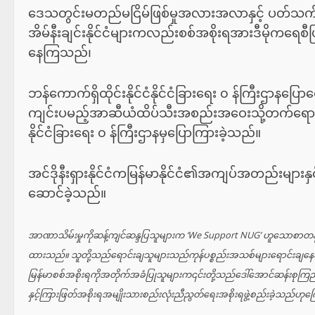
ဒေသတွင်းမတည်မငြိမ်ဖြစ်မှုအလားအလာနှင့် ပတ်သက်၍ 
အိမ်နီးချင်းနိုင်ငံများကလည်းစစ်အစိုးရအားဒီမိုကရေစ
နေကြသည်၊
ဘန်ကောက်ရှိထိုင်းနိုင်ငံနိုင်ငံခြားရေး ၀ န်ကြီးဌာနပြ
ကျင်းပမည့်အာဆီယံထိပ်သီးအစည်းအဝေးသို့တက်ရောက
နိုင်ငံခြားရေး ၀ န်ကြီးဌာနမှပြောကြားခဲ့သည်။
အင်ဒိုနီးရှားနိုင်ငံကမြန်မာနိုင်ငံ၏အကျပ်အတည်းမျ
ဆောင်ခဲ့သည်။
အာဏာသိမ်းမှုကိုဆန့်ကျင်ဆန္ဒပြသူများက ‘We Support NUG’ ဟူသောစာတန်းမျာ
ထားသည်။ သူတို့သည်ရောင်းချသူများသည်ကုန်ပစ္စည်းအသစ်များရောင်းချနေသည့်လ
မြန်မာစစ်အစိုးရကိုအတိုက်အခံပြုသူများက၎င်းတို့သည်ဒေါ်အောင်ဆန်းစုကြည်ဖ
နှင့်ကြားဖြတ်အစိုးရအမျိုးသားစည်းလုံးညီညွတ်ရေးအစိုးရဖွဲ့စည်းခဲ့သည်ဟုက