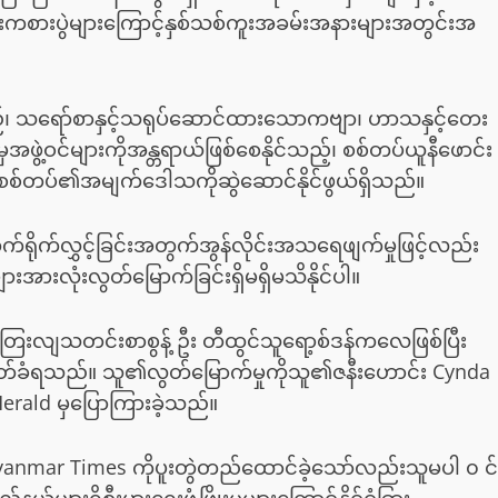
ားကစားပွဲများကြောင့်နှစ်သစ်ကူးအခမ်းအနားများအတွင်းအ
်သည်၊ သရော်စာနှင့်သရုပ်ဆောင်ထားသောကဗျာ၊ ဟာသနှင့်တေး
ွဲ့ဝင်များကိုအန္တရာယ်ဖြစ်စေနိုင်သည့်၊ စစ်တပ်ယူနီဖောင်း
စစ်တပ်၏အမျက်ဒေါသကိုဆွဲဆောင်နိုင်ဖွယ်ရှိသည်။
ုက်ရိုက်လွှင့်ခြင်းအတွက်အွန်လိုင်းအသရေဖျက်မှုဖြင့်လည်း
ားအားလုံးလွတ်မြောက်ခြင်းရှိမရှိမသိနိုင်ပါ။
လျသတင်းစာစွန့် ဦး တီထွင်သူရော့စ်ဒန်ကလေဖြစ်ပြီး
ချမှတ်ခံရသည်။ သူ၏လွတ်မြောက်မှုကိုသူ၏ဇနီးဟောင်း Cynda
rald မှပြောကြားခဲ့သည်။
yanmar Times ကိုပူးတွဲတည်ထောင်ခဲ့သော်လည်းသူမပါ ၀ င်