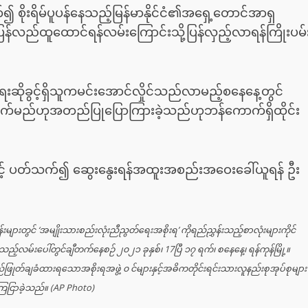
စိုးရိမ်ပူပန်နေသည့်မြန်မာနိုင်ငံ၏အရှေ့တောင်အာရှ
ီပြန်လည်ထူထောင်ရန်လမ်းကြောင်းသို့ပြန်လှည့်လာရန်ကြိုးပမ်
ောရေးဆိုခွင့်ရှိသူကမင်းအောင်လှိုင်သည်လာမည့်စနေနေ့တွင်
်မည်ဟုအတည်ပြုပြောကြားခဲ့သည်ဟုဘန်ကောက်ရှိထိုင်း
ားနှင့် ပတ်သက်၍ ဆွေးနွေးရန်အထူးအစည်းအဝေးခေါ်ယူရန် ဦး
းတွင် ‘အမျိုးသားစည်းလုံးညီညွတ်ရေးအစိုးရ’ ကိုရည်ညွှန်းသည့်စာလုံးများကိုင်
မ်းပေါ်တွင်ချီတက်နေစဉ် ၂၀၂၁ ခုနှစ်၊ 17ပြီ ၁၇ ရက်၊ စနေနေ့၊ ရန်ကုန်မြို့။
ြုတ်ချခံထားရသောအစိုးရအဖွဲ့ ၀ င်များနှင့်အဓိကတိုင်းရင်းသားလူနည်းစုအုပ်စုများ
ြေငြာခဲ့သည်။ (AP Photo)