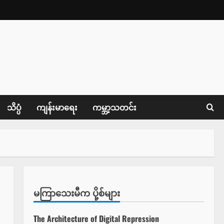
သိပ္ပံ
ကျန်းမာရေး
ကမ္ဘာ့သတင်း
မကြာသေးမီက ပို့စ်များ
The Architecture of Digital Repression