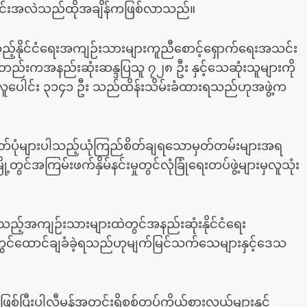
ြောင်းအလဲသည်ထိုအချိန်ကဖြစ်လာသည်။
ည့်သည့်နိုင်ငံရေးအကျဉ်းသားများကူညီစောင့်ရှောက်ရေးအသင်း
တည်းကအနည်းဆုံးဆန္ဒပြသူ ၇၂၈ ဦး နှင့်သေဆုံးသူများကို
ူပေါင်း ၃၁၄၁ ဦး သည်ထိန်းသိမ်းခံထားရသည်ဟုအဖွဲ့က
တ်ပုံများပါသည့်ယုံကြည်စိတ်ချရသောမှတ်တမ်းများအရ
င်အကြမ်းဖက်နှိမ်နင်းမှုတွင်လုံခြုံရေးတပ်ဖွဲ့များမှလူသုံး
့သည့်အကျဉ်းသားများထဲတွင်အနည်းဆုံးနိုင်ငံရေး
စ်တွင်ထောင်ချခံခဲ့ရသည်ဟုမျက်မြင်သက်သေများနှင့်ဒေသ
ဖြစ်ပြီးပါလီမန်အတွင်းရှိစစ်တပ်ကိုယ်စားလှယ်များနှင့်