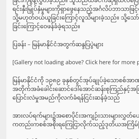
ခြင်းကိုစွန့်လွှတ်ခဲ့သည်။ သူသည်ယခင်ကဆိုရှယ်လစ်ပြည်နယ်မ
ရင်းနှီးမြှုပ်နှံမှုများကိုရှာဖွေနေသည့်အင်္ဂလိပ်ဘာသ
သို့မဟုတ်ဝယ်ယူခြင်းကြောင့်လူသိများခဲ့သည်။ သို့သေ
ခြင်းကြောင့်ဝေဖန်ခံခဲ့ရသည်။
ပြခန်း – မြန်မာနိုင်ငံအတွက်ဆန္ဒပြပွဲများ
[Gallery not loading above? Click here for mor
မြန်မာနိုင်ငံကို ၁၉၈၉ ခုနှစ်တွင်အုပ်ချုပ်ခဲ့သောစစ်အ
အတိုက်အခံခေါင်းဆောင်ဒေါ်အောင်ဆန်းစုကြည်နှင့်အခြာ
ပြောင်းလဲမှုအမည်ကိုလက်ခံရန်ငြင်းဆန်ခဲ့သည်
အားလပ်ရက်များ၌အစောပိုင်းအကျဉ်းသားများလွှတ်ပေ
ကတည်းကစစ်အစိုးရကြေငြာလိုက်သည့်ဒုတိယအကြိမ်