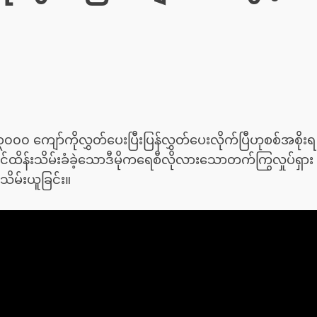
၀ ကျော်ကိုလွှတ်ပေးပြီးပြန်လွှတ်ပေးလိုက်ပြီဟုစစ်အစိုးရ
်ထိန်းသိမ်းခံခဲ့သောဒီမိုကရေစီလိုလားသောတက်ကြွလှုပ်ရှား
ိမ်းယူခြင်း။