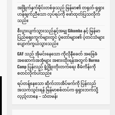
အဖြိုက်နက်မိုင်းတစ်ခုသည် မြန်မာ၏ တရုတ်-ရုရှား
ဟန်ချက်ညီသော လုပ်ရပ်ကို ဖော်ထုတ်ပြသလိုက်
သည်။
စီးပွားပျက်သွားသည်နှင့်အမျှ Gikomba နှင့် မြန်မာ
ပြည်ဈေးကွက်များတွင် ပွဲတော်များ၏ ပဲ့တင်သံများ
ပျောက်ကွယ်သွားသည်။
GAF သည် အိုမင်းနေသော ကိုလိုနီခေတ် အခြေခံ
အဆောက်အအုံများ အစားထိုးရန်အတွက် Burma
Camp ပြန်လည် ဖွံ့ဖြိုးတိုးတက်ရေး စီမံကိန်းကို
စတင်လိုက်ပါသည်။
ရပ်တန့်နေသော ဆိုက်ဘာအိပ်မက်ကို ပြန်လည်
အသက်သွင်းရန် မြန်မာစစ်တပ်က ရုရှားဘက်သို့
လှည့်လာနေ – သံတမန်၊