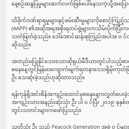
နေ့စဉ်ဆန္ဒပြမှုများဆက်လက်ဖြစ်ပေါ်နေသကဲ့သို့အပ
ထိခိုက်ဒဏ်ရာရမှုများနှင့်ဖမ်းဆီးမှုများကိုစောင့်ကြ
(AAPP) ၏အဆိုအရအစိုးရတပ်ဖွဲ့များကသိမ်းပိုက်ပြီးက
သတ်ဖြတ်ခဲ့သည်။ ဒေါ်အောင်ဆန်းစုကြည်အပါအ ၀ င်လ
ဆိုသည်။
အတည်မပြုနိုင်သေးသောဆိုရှယ်မီဒီယာတွင်ပါသည့်ဓာ
စနေနေ့တွင်မြန်မာကျောက်မျက်ရတနာဒေသရှိမိုးကုတ်မြို့တွ
ဦး သေဆုံးခဲ့သည်ဟုဆိုထားသည်။
ရန်ကုန်ရှိအင်းစိန်အကျဉ်းထောင်မှစနေနေ့ကလွှတ်ပေးခဲ
အကျဉ်းသားအနည်းဆုံးသုံး ဦး ပါ ၀ င်ပြီး ၂၀၁၉ ခုနှ
တွင်းသတင်းများကဖော်ပြသည်။
သူတို့သုံး ဦး သည် Peacock Generation အဖွဲ့ ၀ င်များ