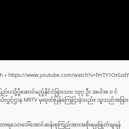
atch » https://www.youtube.com/watch?v=fmTY1OxSzdY
ပြည်ပသို့ပို့ဆောင်မည့်နိုင်ငံခြားသား ၁၃၇ ဦး အပါအ ၀ င်
သံလွှင့်ဌာန MRTV မှထုတ်ပြန်ကြေငြာခဲ့သည်။ သူသည်အခြား
ထားရသောဒေါ်အောင်ဆန်းစုကြည်အားအစိုးရမှဖြုတ်ချရန်