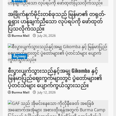
အဖြိုက်နက်မိုင်းတစ်ခုသည် မြန်မာ၏ တရုတ်-
ရုရှား ဟန်ချက်ညီသော လုပ်ရပ်ကို ဖော်ထုတ်
ပြသလိုက်သည်။
Burma Mail
July 26, 2026
စီးပွားရေး
စီးပွားပျက်သွားသည်နှင့်အမျှ Gikomba နှင့်
မြန်မာပြည်ဈေးကွက်များတွင် ပွဲတော်များ၏
ပဲ့တင်သံများ ပျောက်ကွယ်သွားသည်။
Burma Mail
July 12, 2026