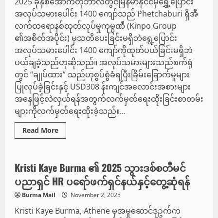
2025 ခုနှစ်အောက်တိုဘာလတွင်မြန်မာနိုင်ငံမှရွှေ့ပြောင်း
အလုပ်သမားပေါင်း 1400 ကျော်သည် Phetchaburi ရှိအီ
လက်ထရောနစ်ထုတ်လုပ်မှုကုမ္ပဏီ (Kinpo Group
၏အစိတ်အပိုင်း) မှသတိပေးခြင်းမရှိဘဲရွှေ့ပြောင်း
အလုပ်သမားပေါင်း 1400 ကျော်ကိုထုတ်ပယ်ခြင်းမရှိဘဲ
ပယ်ချခဲ့သည်ဟုဆိုသည်။ အလုပ်သမားများသည်စက်ရုံ
တွင် “ချုပ်ထား” သည်ဟုစွပ်စွဲခံရပြီးခြိမ်းခြောက်မှုများ
ပြုလုပ်ခဲ့ခြင်းနှင့် USD308 န်းကျင်အလောင်းအစားများ
အနေဖြင့်လဲလှယ်ရန်အတွက်လက်မှတ်ရေးထိုးခြင်းစာတမ်း
များကိုလက်မှတ်ရေးထိုးခဲ့သည်။...
Read
Read More
more
စီးပွားရေး
about
ထိုင်း
–
မြန်မာ
Kristi Kaye Burma ၏ 2025 သွားဒစ်စတီမင်
အလုပ်သမား
1,400+
ပညာရှင် HR ပရော်ဖက်ရှင်နယ်နှင့်တွေ့ဆုံရန်
မြန်မာ
အလုပ်သမား
Burma Mail
November 2, 2025
များသည်
ဖျက်သိမ်း
Kristi Kaye Burma, Athene မှအမှုဆောင်ဒုဥက်က
ခြင်း