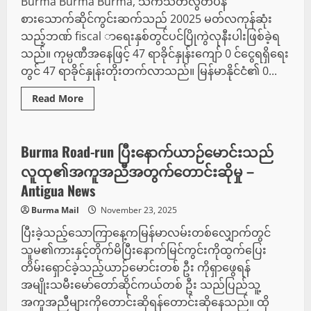
Burma Burma Burma, သက်သတ်လွတ်ပန်
ကို
ထောက်ပံ့
စားသောက်ဆိုင်ကွင်းဆက်သည် 20025 မတ်လကုန်ဆုံး
ရန်
အတွက်
သည့်ဘဏ် fiscal ာရေးနှစ်တွင်ပင်ပြိုကွဲလုနီးပါးဖြစ်ခဲ့ရ
TNT
အားကစား
သည်။ ကုမ္ပဏီအနေဖြင့် 47 ရာခိုင်နှုန်းကျော် 0 င်ငွေရရှိရေး
တွင် 47 ရာခိုင်နှုန်းတိုးတက်လာသည်။ မြန်မာနိုင်ငံ၏ 0...
Read
Read More
more
သတင်း
about
FY25
တွင်
Burma
Burma Road-run ပြီးနောက်ယာဉ်မောင်းသည်
Burma
Burma
လူထု၏အကူအညီအတွက်တောင်းဆိုမှု –
Burma
သည်
Antigua News
ရူပီး
100
Burma Mail
November 23, 2025
အထိ
ရရှိ
ပြီးခဲ့သည့်သောကြာနေ့ကမြန်မာလမ်းတစ်လျှောက်တွင်
သော
0
သူမ၏ကားနှင့်တိုက်မိပြီးနောက်မြင်ကွင်းကိုထွက်ပြေး
င်
ငွေ
တိမ်းရှောင်ခဲ့သည့်ယာဉ်မောင်းတစ် ဦး ကိုရှာဖွေရန်
ကို
ဖြတ်သန်း
အမျိုးသမီးမော်တော်ဆိုင်ကယ်တစ် ဦး သည်ပြည်သူ့
သွား
အကူအညီများကိုတောင်းဆိုရန်တောင်းဆိုနေသည်။ ထို
သည်။