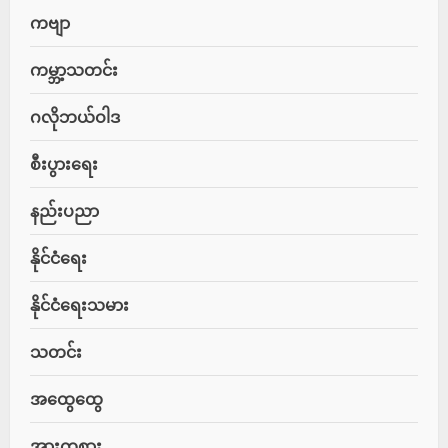
ကဗျာ
ကမ္ဘာ့သတင်း
ဂလိုဘယ်ဝါဒ
စီးပွားရေး
နည်းပညာ
နိုင်ငံရေး
နိုင်ငံရေးသမား
သတင်း
အထွေထွေ
အားကစား