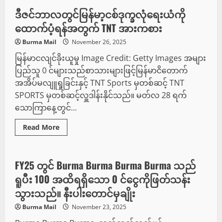
Camp
တွင်
ဒီဇင်ဘာလတွင်မြန်မာ့ငစ်ဒုက္ခလုံရေးယံကို
Tech
Camport
ထောက်ပံ့ရန်အတွက် TNT အားကစား
လေ့ကျင့်
မှု
Burma Mail
November 26, 2025
အသစ်
က
မြန်မာငလျင်ခိုးယူမှု Image Credit: Getty Images အများ
ပေါင်းသင်း
ဆက်
ပြည်သူ 0 င်များသည်စာသားများဖြင့်မြန်မာငိတောက်
အသစ်
များ
အအိပ်မလျူရှုခြင်းနှင့် TNT Sports မှတစ်ဆင့် TNT
ကို
ကြိုဆိုသည်
SPORTS မှတစ်ဆင့်လှူဒါန်းနိုင်သည်။ မတ်လ 28 ရက်
သောကြာနေ့တွင်...
Read
Read More
more
စီးပွားရေး
about
ဒီဇင်ဘာလ
တွင်
မြ
FY25 တွင် Burma Burma Burma Burma သည်
န်
မာ့
ရူပီး 100 အထိရရှိသော 0 င်ငွေကိုဖြတ်သန်း
င
စ်
သွားသည်။ နီးပါးတောင်မှချိုး
ဒုက္ခ
လုံ
Burma Mail
November 23, 2025
ရေး
ယံ