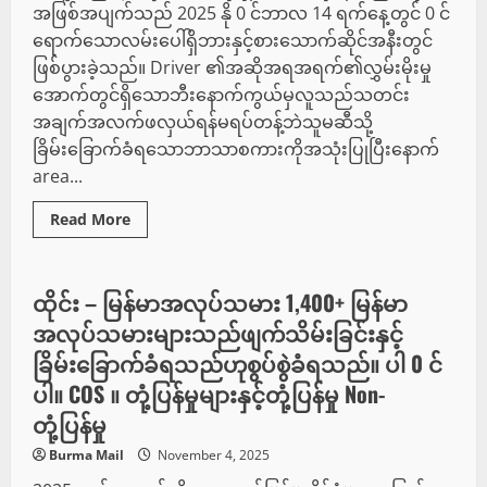
နီးပါး
အဖြစ်အပျက်သည် 2025 နို 0 င်ဘာလ 14 ရက်နေ့တွင် 0 င်
တောင်
မှ
ရောက်သောလမ်းပေါ်ရှိဘားနှင့်စားသောက်ဆိုင်အနီးတွင်
ချိုး
ဖြစ်ပွားခဲ့သည်။ Driver ၏အဆိုအရအရက်၏လွှမ်းမိုးမှု
အောက်တွင်ရှိသောဘီးနောက်ကွယ်မှလူသည်သတင်း
အချက်အလက်ဖလှယ်ရန်မရပ်တန့်ဘဲသူမဆီသို့
ခြိမ်းခြောက်ခံရသောဘာသာစကားကိုအသုံးပြုပြီးနောက်
area...
Read
Read More
more
နည်းပညာ
about
Burma
Road-
run
ထိုင်း – မြန်မာအလုပ်သမား 1,400+ မြန်မာ
ပြီး
နောက်
အလုပ်သမားများသည်ဖျက်သိမ်းခြင်းနှင့်
ယာဉ်မောင်း
သည်
ခြိမ်းခြောက်ခံရသည်ဟုစွပ်စွဲခံရသည်။ ပါ 0 င်
လူထု၏အကူအညီ
အတွက်
ပါ။ COS ။ တုံ့ပြန်မှုများနှင့်တုံ့ပြန်မှု Non-
တောင်း
ဆို
တုံ့ပြန်မှု
မှု
–
Burma Mail
November 4, 2025
Antigua
News