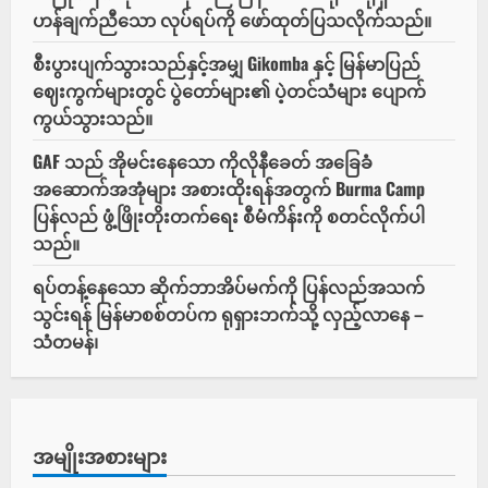
ဖက်ရှင်
ဟန်ချက်ညီသော လုပ်ရပ်ကို ဖော်ထုတ်ပြသလိုက်သည်။
နယ်
နှင့်
တွေ့ဆုံ
စီးပွားပျက်သွားသည်နှင့်အမျှ Gikomba နှင့် မြန်မာပြည်
ရန်
ဈေးကွက်များတွင် ပွဲတော်များ၏ ပဲ့တင်သံများ ပျောက်
ကွယ်သွားသည်။
GAF သည် အိုမင်းနေသော ကိုလိုနီခေတ် အခြေခံ
အဆောက်အအုံများ အစားထိုးရန်အတွက် Burma Camp
ပြန်လည် ဖွံ့ဖြိုးတိုးတက်ရေး စီမံကိန်းကို စတင်လိုက်ပါ
သည်။
ရပ်တန့်နေသော ဆိုက်ဘာအိပ်မက်ကို ပြန်လည်အသက်
သွင်းရန် မြန်မာစစ်တပ်က ရုရှားဘက်သို့ လှည့်လာနေ –
သံတမန်၊
အမျိုးအစားများ