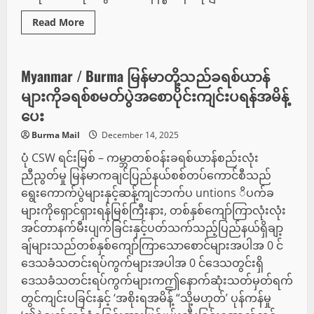
Read
Read More
more
သတင်း
about
Trump
သည်
အိန္ဒိယ,
Myanmar / Burma မြန်မာတို့သည်ခရစ်ယာန်
ပါ
က
များကိုခရစ်စမတ်ပွဲအစောပိုင်းကျင်းပရန်အမိန့်
စ္
စ
ပေး
တန်,
အာ
Burma Mail
December 14, 2025
ဖ
ဂန်
ပုံ CSW ရင်းမြစ် – ကမ္ဘာတစ်ဝန်းခရစ်ယာန်စည်းလုံး
န
စ္
ညီညွတ်မှု မြန်မာကချင်ပြည်နယ်စစ်တပ်ကောင်စီသည်
စ
တန်,
ရွေးကောက်ပွဲများနှင့်ဆန့်ကျင်ဘက်ပ untions ိပက်ခ
အာ
ဖ
များကိုရှောင်ရှားရန်မြစ်ကြီးနား, တစ်နှစ်ကျော်ကြာလုံးလုံး
ဂန်
အင်တာနက်မီးပျက်ခြင်းနှင့်ပတ်သက်သည့်ပြည်နယ်ရှိချာ့
န
စ္
ချ်များသည်တစ်နှစ်ကျော်ကြာသောစောင်များအပါအ 0 င်
စ
တန်,
ဒေသခံသတင်းရပ်ကွက်များအပါအ 0 င်ဒေသတွင်းရှိ
အာ
ဖ
ဒေသခံသတင်းရပ်ကွက်များကဤနောက်ဆုံးသတ်မှတ်ရက်
ဂန်
န
တွင်ကျင်းပခြင်းနှင့် ‘အစိုးရအမိန့် “သို့မဟုတ်’ ပုန်ကန်မှု
စ္