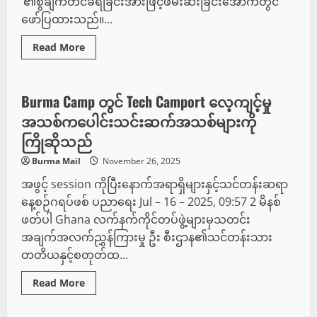
‘၏စွဲချက်တင်ခံရခြင်းအားဖြင့်ဖမ်းဆီးခြင်းအောက်တွင်
စ
တန်,
ဖော်ပြထားသည်။...
Read
Read More
more
နည်းပညာ
about
Myanmar
/
Burma
Burma Camp တွင် Tech Camport လေ့ကျင့်မှု
မြန်မာ
တို့သည်
အသစ်ကပေါင်းသင်းဆက်အသစ်များကို
ခရစ်ယာန်
များ
ကြိုဆိုသည်
ကို
ခရစ်
Burma Mail
November 26, 2025
စ
မတ်
အဖွင့် session ကိုပြီးနောက်အရာရှိများနှင့်သင်တန်းဆရာ
ပွဲ
အစော
နေ့စဉ်ဂရပ်ဖစ် ပညာရေး Jul – 16 – 2025, 09:57 2 မိနစ်
ပိုင်း
ကျင်းပ
ဖတ်ပါ Ghana လက်နက်ကိုင်တပ်ဖွဲ့များမှသတင်း
ရန်
အမိန့်
အချက်အလက်ညွှန်ကြားမှု ဦး စီးဌာန၏သင်တန်းသား
ပေး
တတိယနှင့်စတုတ်ထ...
Read
Read More
more
အားကစား
about
Burma