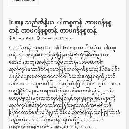
more
စီးပွားရေး
about
Junior
Jinnah
Trust
Trump သည်အိန္ဒိယ, ပါကစ္စတန်, အာဖဂန်နစ္စ
Burma
Town
တန်, အာဖဂန်နစ္စတန်, အာဖဂန်နစ္စတန်,
Campus
တွင်
Burma Mail
December 14, 2025
နှစ်စဉ်
ကျင်းပ
အမေရိကန်သမ္မတ Donald Trump သည်အိန္ဒိယ, ပါကစ္စ
မြဲ
ဖြစ်
တန်, အာဖဂန်နစ်စတန်နှင့်မြန်မာနိုင်ငံကိုအဓိကမူးယစ်
သော
အားကစား
ဆေးဝါးအကူးအပြောင်းသို့မဟုတ်မူးယစ်ဆေးဝါး
ပြိုင်ပွဲ
ထုတ်လုပ်သောနိုင်ငံများအဖြစ်သတ်မှတ်ခဲ့သည့်နိုင်ငံပေါင်း
23 နိုင်ငံများမှတရားဝင်ခေါ်ဝေါ်ခဲ့သည်။ ကွန်ဂရက်မှတင်
သွင်းသော ‘သမ္မတ၏ပြဌာန်းခွင့်ဆုံးဖြတ်ခြင်း’ တွင် Trump
ကဤနိုင်ငံများမှတရားမ 0 င်မူးယစ်ဆေးဝါးနှင့်ရှေ့တန်း
ဓာတုပစ္စည်းများထုတ်လုပ်ခြင်းနှင့်လူကုန်ကူးခြင်းများကို
ထုတ်လုပ်ခြင်းနှင့်လူကုန်ကူးခြင်းများသည်အမေရိကန်
ပြည်ထောင်စု၏လုံခြုံမှုကိုခြိမ်းခြောက်ကြောင်းပြောကြားခဲ့
သည်။ ယခုအပတ်တွင်ကွန်ဂရက်သို့ပို့ဆောင်သော
တရားဝင်စာရင်းတွင်အာဖဂန်နစ္စတန်, ဘုနျး,...