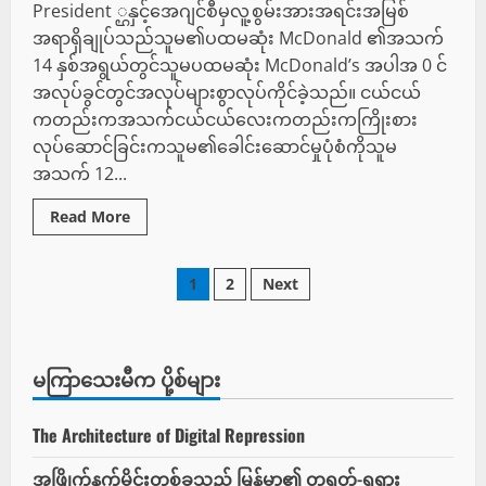
နှင့်
President ္ဌနှင့်အေဂျင်စီမှလူ့စွမ်းအားအရင်းအမြစ်
ခြိမ်းခြောက်
ခံ
အရာရှိချုပ်သည်သူမ၏ပထမဆုံး McDonald ၏အသက်
ရ
သည်
14 နှစ်အရွယ်တွင်သူမပထမဆုံး McDonald’s အပါအ 0 င်
ဟု
အလုပ်ခွင်တွင်အလုပ်များစွာလုပ်ကိုင်ခဲ့သည်။ ငယ်ငယ်
စွပ်စွဲ
ခံ
ကတည်းကအသက်ငယ်ငယ်လေးကတည်းကကြိုးစား
ရ
သည်။
လုပ်ဆောင်ခြင်းကသူမ၏ခေါင်းဆောင်မှုပုံစံကိုသူမ
ပါ
0
အသက် 12...
င်
ပါ။
COS
Read
Read More
။
more
တုံ့ပြန်မှု
about
များ
Kristi
နှင့်
Posts
Kaye
1
2
Next
တုံ့ပြန်မှု
Burma
Non-
၏
တုံ့ပြန်မှု
pagination
2025
သွား
ဒ
စ်
မကြာသေးမီက ပို့စ်များ
စ
တီ
မင်
ပညာရှင်
The Architecture of Digital Repression
HR
ပ
ရော်
အဖြိုက်နက်မိုင်းတစ်ခုသည် မြန်မာ၏ တရုတ်-ရုရှား