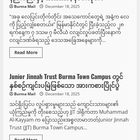
Burma Mail
December 18, 2025
“အခု လေပြင်းတိုက်တိုင်း အသေကောင်တွေရဲ့ အနံ့က လေ
ကို ပြည့်လျှံစေတယ်။” မြန်မာနိုင်ငံတွင် ပြီးခဲ့သည့်လ ၂၈
ရက်နေ့က ၇ ဒသမ ၇ မီလီယံ ငလျင်လှုပ်ခတ်ပြီးနောက်
ငလျင်ဒဏ်ခံရသည့် ဒေသအခြေအနေများကို...
Read
Read More
more
အားကစား
about
နည်း
ပညာ
နှင့်
Junior Jinnah Trust Burma Town Campus တွင်
tectonics
|
နှစ်စဉ်ကျင်းပမြဲဖြစ်သော အားကစားပြိုင်ပွဲ
နီ
ပေါ
Burma Mail
December 18, 2025
တို
င်း
သင်ရိုးပြင်ပ လှုပ်ရှားမှုများသည် ကျောင်းသားများ၏
မ်
ယုံကြည်မှုကို တိုးစေသည်ဟု JJT ဒါရိုက်တာ Muhammad
Al-Kayyam က ပြောသည်။အစ္စလာမာဘတ်Junior Jinnah
Trust (JJT) Burma Town Campus...
Read
Read More