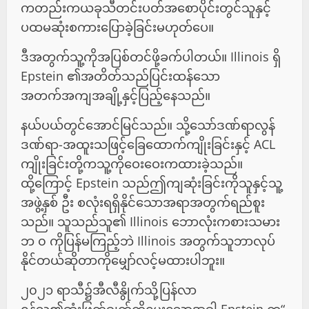
ကတည်းကယခုသီတင်းပတ်အစောပိုင်းတွင်သူနှင့်
ပထမဆုံးစကားပြောခဲ့ခြင်းမဟုတ်ပေ။
ဒီအတွက်သူ့ကိုအပြစ်တင်ဖို့ခက်ပါတယ်။ Illinois ရှိ
Epstein ၏အတိတ်သည်ပြင်းထန်သော
အတက်အကျအချို့နှင့်ပြည့်နေသည်။
နယ်ပယ်တွင်အောင်မြင်သည်။ သို့သော်ဒဏ်ရာလွန်
ဒဏ်ရာ-အထူးသဖြင့်ခြေထောက်ကျိုးခြင်းနှင့် ACL
ကျိုးခြင်းတို့ကသူ့ကိုဝေးဝေးကထားခဲ့သည်။
ထို့ကြောင့် Epstein သည်ဤကျဆုံးခြင်းကိုသူနှင့်သူ့
အဖွဲ့နှစ် ဦး စလုံးရရှိနိုင်သောအရာအတွက်ရည်စူး
သည်။ သူသည်သူ၏ Illinois ဘောလုံးကစားသမား
ဘ ၀ ကိုပြန်မကြည့်ဘဲ Illinois အတွက်သူဘာလုပ်
နိုင်တယ်ဆိုတာကိုမျှော်လင့်မထားပါဘူး။
၂၀၂၁ ရာသီ၌အီလီနွိုက်သို့ပြန်လာ