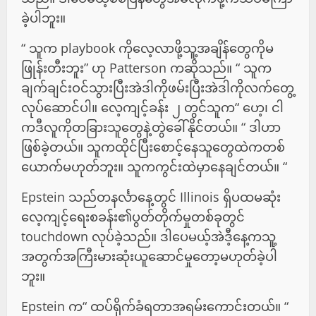
ခဲ့ပါဘူး။
“ သူက playbook ကိုလေ့လာဖို့သူ့အချိန်တွေကိုမ
ဖြုန်းတီးဘူး” ဟု Patterson ကဆိုသည်။ “ သူက
ချက်ချင်းဝင်သွားပြီးအဲဒါကိုဖမ်းပြီးအဲဒါကိုလက်တွေ့
လုပ်ဆောင်ပါ။ လေ့ကျင့်ခန်း ၂ တွင်သူက“ ဟေ့၊ ငါ
ကဒီလူကိုတခြားသူတွေနဲ့တွဲခေါ်နိုင်တယ်။ “ ဒါဟာ
ဖြစ်ခဲ့တယ်။ သူကထိုင်ပြီးစောင့်နေသူတွေထဲကတစ်
ယောက်မဟုတ်ဘူး။ သူကကွင်းထဲမှာနေချင်တယ်။ “
Epstein သည်တနင်္လာနေ့တွင် Illinois ရှိပထမဆုံး
လေ့ကျင့်ရေးစခန်း၏ပွတ်တိုက်မှုတစ်ခုတွင်
touchdown လုပ်ခဲ့သည်။ ဒါပေမယ့်အဲဒီ့နေ့ကသူ့
အတွက်အကြီးမားဆုံးယူဆောင်မှုတော့မဟုတ်ခဲ့ပါ
ဘူး။
Epstein က“ ထပ်ရိုက်ခံရတာအရမ်းကောင်းတယ်။ “