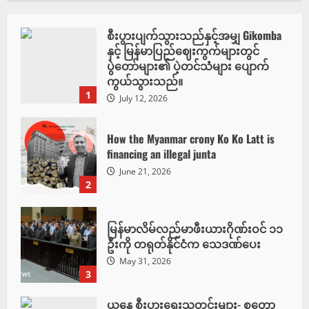
စီးပွားပျက်သွားသည်နှင့်အမျှ Gikomba
နှင့် မြန်မာပြည်ဈေးကွက်များတွင်
ပွဲတော်များ၏ ပဲ့တင်သံများ ပျောက်
ကွယ်သွားသည်။
1
July 12, 2026
How the Myanmar crony Ko Ko Latt is
financing an illegal junta
June 21, 2026
2
မြန်မာလိမ်လည်မာဖီးယားဂိုဏ်းဝင် ၁၁
ဦးကို တရုတ်နိုင်ငံက သေဒဏ်ပေး
May 31, 2026
3
ယနေ့ စီးပွားရေးသတင်းများ- စတော့