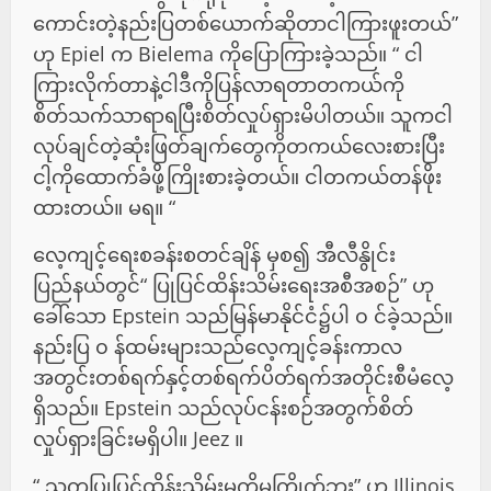
ကောင်းတဲ့နည်းပြတစ်ယောက်ဆိုတာငါကြားဖူးတယ်”
ဟု Epiel က Bielema ကိုပြောကြားခဲ့သည်။ “ ငါ
ကြားလိုက်တာနဲ့ငါဒီကိုပြန်လာရတာတကယ်ကို
စိတ်သက်သာရာရပြီးစိတ်လှုပ်ရှားမိပါတယ်။ သူကငါ
လုပ်ချင်တဲ့ဆုံးဖြတ်ချက်တွေကိုတကယ်လေးစားပြီး
ငါ့ကိုထောက်ခံဖို့ကြိုးစားခဲ့တယ်။ ငါတကယ်တန်ဖိုး
ထားတယ်။ မရ။ “
လေ့ကျင့်ရေးစခန်းစတင်ချိန် မှစ၍ အီလီနွိုင်း
ပြည်နယ်တွင်“ ပြုပြင်ထိန်းသိမ်းရေးအစီအစဉ်” ဟု
ခေါ်သော Epstein သည်မြန်မာနိုင်ငံ၌ပါ ၀ င်ခဲ့သည်။
နည်းပြ ၀ န်ထမ်းများသည်လေ့ကျင့်ခန်းကာလ
အတွင်းတစ်ရက်နှင့်တစ်ရက်ပိတ်ရက်အတိုင်းစီမံလေ့
ရှိသည်။ Epstein သည်လုပ်ငန်းစဉ်အတွက်စိတ်
လှုပ်ရှားခြင်းမရှိပါ။ Jeez ။
“ သူကပြုပြင်ထိန်းသိမ်းမှုကိုမကြိုက်ဘူး” ဟု Illinois