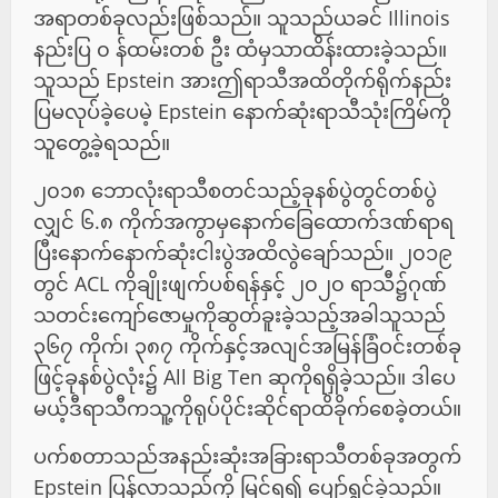
အရာတစ်ခုလည်းဖြစ်သည်။ သူသည်ယခင် Illinois
နည်းပြ ၀ န်ထမ်းတစ် ဦး ထံမှသာထိန်းထားခဲ့သည်။
သူသည် Epstein အားဤရာသီအထိတိုက်ရိုက်နည်း
ပြမလုပ်ခဲ့ပေမဲ့ Epstein နောက်ဆုံးရာသီသုံးကြိမ်ကို
သူတွေ့ခဲ့ရသည်။
၂၀၁၈ ဘောလုံးရာသီစတင်သည့်ခုနစ်ပွဲတွင်တစ်ပွဲ
လျှင် ၆.၈ ကိုက်အကွာမှနောက်ခြေထောက်ဒဏ်ရာရ
ပြီးနောက်နောက်ဆုံးငါးပွဲအထိလွဲချော်သည်။ ၂၀၁၉
တွင် ACL ကိုချိုးဖျက်ပစ်ရန်နှင့် ၂၀၂၀ ရာသီ၌ဂုဏ်
သတင်းကျော်ဇောမှုကိုဆွတ်ခူးခဲ့သည့်အခါသူသည်
၃၆၇ ကိုက်၊ ၃၈၇ ကိုက်နှင့်အလျင်အမြန်ခြံဝင်းတစ်ခု
ဖြင့်ခုနစ်ပွဲလုံး၌ All Big Ten ဆုကိုရရှိခဲ့သည်။ ဒါပေ
မယ့်ဒီရာသီကသူ့ကိုရုပ်ပိုင်းဆိုင်ရာထိခိုက်စေခဲ့တယ်။
ပက်စတာသည်အနည်းဆုံးအခြားရာသီတစ်ခုအတွက်
Epstein ပြန်လာသည်ကို မြင်ရ၍ ပျော်ရွှင်ခဲ့သည်။