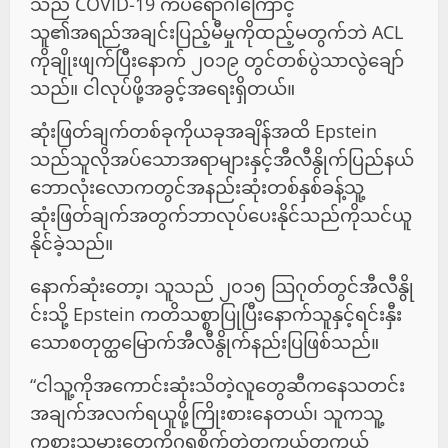
သည် COVID-19 ကပ်ရောဂါကြောင့်
သူ၏အရည်အချင်းပြည့်မီမှုကိုထည့်မတွက်ဘဲ ACL
ကိုချိုးဖျက်ပြီးနောက် ၂၀၁၉ တွင်တစ်ပွဲသာလွဲချော်
သည်။ ငါလုပ်ဖို့အခွင့်အရေးရှိတယ်။
ဆုံးဖြတ်ချက်တစ်ခုကိုယခုအချိန်အထိ Epstein
သည်သူလိုအပ်သောအရာများနှင့်အီလီနွိုက်ပြည်နယ်
ဘောလုံးလောကတွင်အနည်းဆုံးတစ်နှစ်ခန့်သူ့
ဆုံးဖြတ်ချက်အတွက်ဘာလုပ်ပေးနိုင်သည်ကိုသင်ယူ
နိုင်ခဲ့သည်။
နောက်ဆုံးတော့၊ သူသည် ၂၀၁၅ သြဂုတ်တွင်အီလီနွို
င်းသို့ Epstein ကတိသစ္စာပြုပြီးနောက်သူနှင့်ရင်းနှီး
သောစတုတ္ထမြောက်အီလီနွိုက်နည်းပြဖြစ်သည်။
“ငါသူ့ကိုအကောင်းဆုံးသိတဲ့လူတွေဆီကနေသတင်း
အချက်အလက်ရယူဖို့ကြိုးစားနေတယ်၊ ​​သူကသူ့
ကစားသမားတွေကိုဂရုစိုက်တဲ့တကယ့်တကယ်