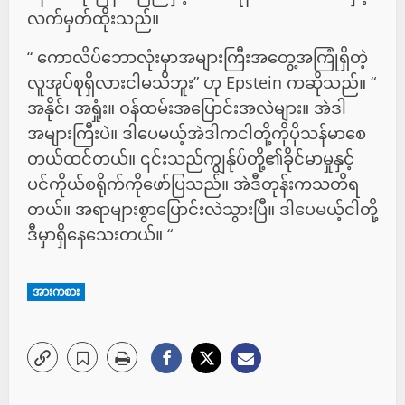
လက်မှတ်ထိုးသည်။
“ ကောလိပ်ဘောလုံးမှာအများကြီးအတွေ့အကြုံရှိတဲ့
လူအုပ်စုရှိလားငါမသိဘူး” ဟု Epstein ကဆိုသည်။ “
အနိုင်၊ အရှုံး။ ဝန်ထမ်းအပြောင်းအလဲများ။ အဲဒါ
အများကြီးပဲ။ ဒါပေမယ့်အဲဒါကငါတို့ကိုပိုသန်မာစေ
တယ်ထင်တယ်။ ၎င်းသည်ကျွန်ုပ်တို့၏ခိုင်မာမှုနှင့်
ပင်ကိုယ်စရိုက်ကိုဖော်ပြသည်။ အဲဒီတုန်းကသတိရ
တယ်။ အရာများစွာပြောင်းလဲသွားပြီ။ ဒါပေမယ့်ငါတို့
ဒီမှာရှိနေသေးတယ်။ “
အားကစား
P