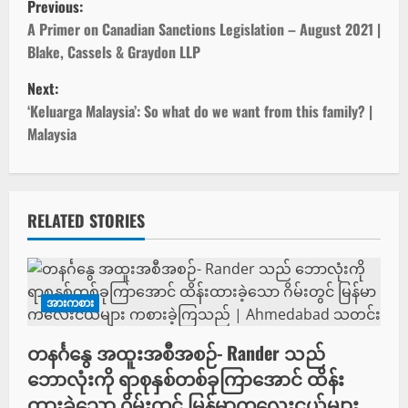
Previous:
o
A Primer on Canadian Sanctions Legislation – August 2021 |
Blake, Cassels & Graydon LLP
s
Next:
t
‘Keluarga Malaysia’: So what do we want from this family? |
Malaysia
n
a
v
RELATED STORIES
i
g
အားကစား
a
တနင်္ဂနွေ အထူးအစီအစဉ်- Rander သည်
t
ဘောလုံးကို ရာစုနှစ်တစ်ခုကြာအောင် ထိန်း
ထားခဲ့သော ဂိမ်းတွင် မြန်မာကလေးငယ်များ