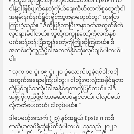
ရန်သူ၏ဆုံးဖြတ်ချက်ကိုမေးသောအခါ Epstein က“
ငါနဲ့ငါဖြစ်ပျက်နေတဲ့ကိုယ်ရေးကိုယ်တာကိစ္စတွေကိုငါ
အရမ်းနက်နက်ရှိုင်းရှိုင်းသွားမှာမဟုတ်ဘူး” ဟုပြော
ကြားခဲ့သည်။ “ ဒီကိုပြန်လာပြီးအနာဂတ်အတွက်စိတ်
လှုပ်ရှားမိပါတယ်။ သူတို့ကကျွန်တော့်ကိုလက်နှစ်
ဖက်ဆန့်တန်းပြီးကျွန်တော့်ကိုကြိုဆိုကြတယ်။ ဒီ
အသင်းကိုကူညီဖို့ငါအတတ်နိုင်ဆုံးလုပ်ချင်ပါတယ်။
ငါ။
“ သူက ၁၀ ပွဲ၊ ၁၅ ပွဲ၊ ၂၀ ပွဲလောက်ယူခဲ့ရင်ဒါကငါ့
အတွက်အရေးမကြီးပါဘူး။ ငါတို့အားလုံးအနိုင်ရတာ
ကိုမြင်ချင်သလိုပဲငါအနိုင်ရတာကိုမြင်တယ်။ ငါဒီ
အဖွဲ့ကိုကူညီဖို့ငါဘာမဆိုလုပ်ချင်တယ်၊ ငါလုပ်မယ်
လို့ကတိပေးတယ်၊ ငါလုပ်မယ်။ “
ဒါပေမယ့်အသက် (၂၃) နှစ်အရွယ် Epstein ကဒီ
ရာသီမှာလုပ်ဖို့ဆုံးဖြတ်ခဲ့ပါတယ်။ သူသည် ၂၀၂၀