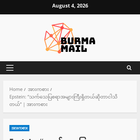
Skip
August 4, 2026
to
content
Primary
Menu
Home
အားကစား
Epstein: “သက်သေပြစရာအများကြီးရှိတယ်ဆိုတာငါသိ
တယ်” | အားကစား
အားကစား