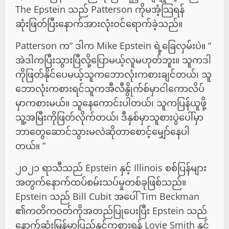
The Epstein သည် Patterson ကိုမအံ့သြရန်
ဆုံးဖြတ်ပြီးနောက်အားလုံးဝင်ရောက်ခဲ့သည်။
Patterson က“ ဒါက Mike Epstein ရဲ့ခြေလှမ်းပဲ။ “
အဲဒါကပြီးသွားပြီလို့ပြောမယ့်လူမဟုတ်ဘူး။ သူကဒါ
ကိုဖြတ်နိုင်ပေမယ့်သူကဘောလုံးကစားချင်တယ်၊ သူ
ဘောလုံးကစားရင်သူကအီလီနွိုက်စ်မှာငါကောလိပ်
မှာကစားမယ်။ သူနေကောင်းပါတယ်၊ သူကပြန်ယူဖို့
သူ့အမြီးကိုဖြတ်လိုက်တယ်၊ ဒီနှစ်မှာသူစားပွဲပေါ်မှာ
ဘာတွေဆောင်သွားမလဲဆိုတာစောင့်မျှော်နေပါ
တယ်။ ”
၂၀၂၁ ရာသီသည် Epstein နှင့် Illinois စစ်ပြန်များ
အတွက်နောက်ထပ်စမ်းသပ်မှုတစ်ခုဖြစ်သည်။
Epstein သည် Bill Cubit အပေါ် Tim Beckman
၏ကတိကဝတ်ကိုအတည်ပြုပေးပြီး Epstein သည်
နောက်ဆုံးမြန်မာပြည်နှင့်ကစားရန် Lovie Smith နှင့်