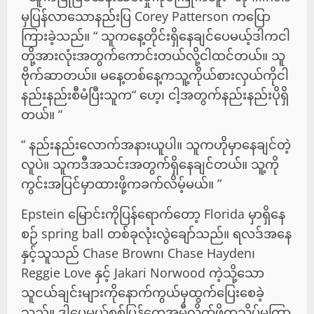
မှပြန်လာသောနည်းပြ Corey Patterson ကပြော
ကြားခဲ့သည်။ “ သူကနေ့တိုင်းရှိနေချင်ပေမယ့်ဒါကငါ
တို့အားလုံးအတွက်ကောင်းတယ်လို့ငါထင်တယ်။ သူ
ဗိုက်ဆာတယ်။ မနေ့တစ်နေ့ကသူ့ကိုယ်စားလှယ်ကိုငါ
နည်းနည်းစီမံပြီးသူက“ ဟေ့၊ ငါ့အတွက်နည်းနည်းပိုရှိ
တယ်။ “
“ နည်းနည်းလောက်အနားယူပါ။ သူကဟိုမှာနေချင်တဲ့
လူပဲ။ သူကဒီအသင်းအတွက်ရှိနေချင်တယ်။ သူ့ကို
ကွင်းအပြင်မှာထားဖို့ကခက်လိမ့်မယ်။ ”
Epstein မြောင်းကိုပြန်ရောက်တော့ Florida မှာရှိနေ
စဉ် spring ball တစ်ခုလုံးလွဲချော်သည်။ ရလဒ်အနေ
နှင့်သူသည် Chase Brown၊ Chase Hayden၊
Reggie Love နှင့် Jakari Norwood ကဲ့သို့သော
သူငယ်ချင်းများကိုနောက်ကွယ်မှထွက်ပြေးစေခဲ့
သည်။ ဒါပေမယ့်စစ်ပြန်တွေအမီလိုက်ဖို့ကသိပ်မကြာ