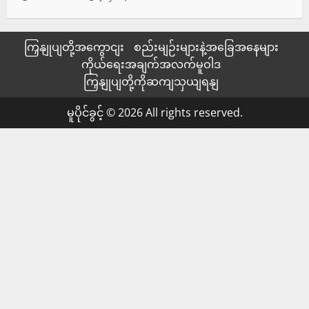
ကြှနျုပျတို့အကွောငျး
စည်းမျဉ်းများနဲ့အခြေအနေများ
ကိုယ်ရေးအချက်အလက်မူဝါဒ
ကြှနျုပျတို့ကိုဆကျသှယျရနျ
မူပိုင်ခွင့် © 2026 All rights reserved.