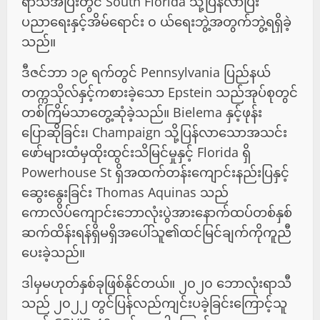
ရာသီအပြီးတွင် South Florida သို့ပြန်လာပြီး
ပညာရေးနှင့်အိမ်ရောင်း ၀ ယ်ရေးဘွဲ့အတွက်ဘွဲ့ရရှိခဲ့
သည်။
ဒီဇင်ဘာ ၁၉ ရက်တွင် Pennsylvania ပြည်နယ်
တက္ကသိုလ်နှင့်ကစားခဲ့သော Epstein သည်အုပ်စုတွင်
တစ်ကြိမ်သာတွေ့ဆုံခဲ့သည်။ Bielema နှင့်ဖုန်း
ပြောဆိုခြင်း၊ Champaign သို့ပြန်လာသောအသင်း
ဖော်များထံမှထိုးထွင်းသိမြင်မှုနှင့် Florida ရှိ
Powerhouse St ရှိအထက်တန်းကျောင်းနည်းပြနှင့်
ဆွေးနွေးခြင်း Thomas Aquinas သည်
ကောလိပ်ကျောင်းဘောလုံးပွဲအားနောက်ထပ်တစ်နှစ်
ဆက်ထိန်းရန်ရှိမရှိအပေါ်သူ၏ထင်မြင်ချက်ကိုကူညီ
ပေးခဲ့သည်။
ဒါမှမဟုတ်နှစ်ခုဖြစ်နိုင်တယ်။ ၂၀၂၀ ဘောလုံးရာသီ
သည် ၂၀၂၂ တွင်ပြန်လည်ကျင်းပခဲ့ခြင်းကြောင့်သူ