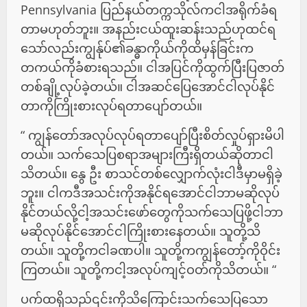
Pennsylvania ပြည်နယ်တက္ကသိုလ်ကငါအရိုက်ခံရ
တာမဟုတ်ဘူး။ အနည်းငယ်ထူးဆန်းသည်ဟုထင်ရ
သော်လည်းကျွန်ုပ်၏ခန္ဓာကိုယ်ကိုထိမှန်ခြင်းက
တကယ်ကိုခံစားရသည်။ ငါအပြင်ကိုထွက်ပြီးပြဇာတ်
တစ်ချို့လုပ်ခဲ့တယ်။ ငါအဆင်ပြေအောင်ငါလုပ်နိုင်
တာကိုကြိုးစားလုပ်ရတာပျော်တယ်။
“ ကျွန်တော်အလုပ်လုပ်ရတာပျော်ပြီးစိတ်လှုပ်ရှားမိပါ
တယ်။ သက်သေပြစရာအများကြီးရှိတယ်ဆိုတာငါ
သိတယ်။ နွေ ဦး စာသင်တစ်လျှောက်လုံးငါဒီမှာမရှိခဲ့
ဘူး။ ငါကဒီအသင်းကိုအနိုင်ရအောင်ငါဘာမဆိုလုပ်
နိုင်တယ်လို့ငါ့အသင်းဖော်တွေကိုသက်သေပြဖို့ငါဘာ
မဆိုလုပ်နိုင်အောင်ငါကြိုးစားနေတယ်။ သူတို့သိ
တယ်။ သူတို့ကငါခဏပါ။ သူတို့ကကျွန်တော့်ကိုဝိုင်း
ကြတယ်။ သူတို့ကငါ့အလုပ်ကျင့်ဝတ်ကိုသိတယ်။ “
ပက်ထရိုသည်၎င်းကိုသိကြောင်းသက်သေပြသော