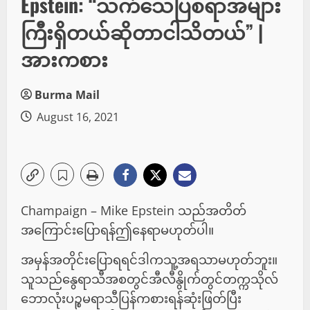
Epstein: “သက်သေပြစရာအများ
ကြီးရှိတယ်ဆိုတာငါသိတယ်” |
အားကစား
Burma Mail
August 16, 2021
Champaign – Mike Epstein သည်အတိတ်
အကြောင်းပြောရန်ဤနေရာမဟုတ်ပါ။
အမှန်အတိုင်းပြောရရင်ဒါကသူ့အရသာမဟုတ်ဘူး။
သူသည်နွေရာသီအစတွင်အီလီနွိုက်တွင်တက္ကသိုလ်
ဘောလုံးပဉ္စမရာသီပြန်ကစားရန်ဆုံးဖြတ်ပြီး