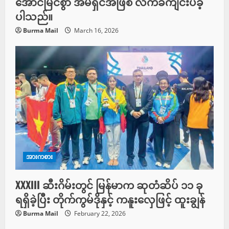
အောင်မြင်စွာ အိမ်ရှင်အဖြစ် လက်ခံကျင်းပခဲ့
ပါသည်။
Burma Mail
March 16, 2026
အားကစား
XXXIII ဆီးဂိမ်းတွင် မြန်မာက ဆုတံဆိပ် ၁၁ ခု
ရရှိခဲ့ပြီး တိုက်ကွမ်ဒိုနှင့် ကနူးလှေဖြင့် ထူးချွန်
Burma Mail
February 22, 2026