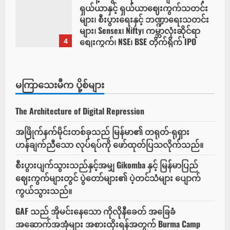
ရှယ်ယာနှင့် ရှယ်ယာဈေးကွက်သတင်း
များ၊ စီးပွားရေးနှင့် ဘဏ္ဍာရေးသတင်း
များ၊ Sensex၊ Nifty၊ ကမ္ဘာလုံးဆိုင်ရာ
စျေးကွက်၊ NSE၊ BSE တိုက်ရိုက် IPO
4
သတင်းများ
May 10, 2026
မကြာသေးမီက ပို့စ်များ
The Architecture of Digital Repression
အဖြိုက်နက်မိုင်းတစ်ခုသည် မြန်မာ၏ တရုတ်-ရုရှား
ဟန်ချက်ညီသော လုပ်ရပ်ကို ဖော်ထုတ်ပြသလိုက်သည်။
စီးပွားပျက်သွားသည်နှင့်အမျှ Gikomba နှင့် မြန်မာပြည်
ဈေးကွက်များတွင် ပွဲတော်များ၏ ပဲ့တင်သံများ ပျောက်
ကွယ်သွားသည်။
GAF သည် အိုမင်းနေသော ကိုလိုနီခေတ် အခြေခံ
အဆောက်အအုံများ အစားထိုးရန်အတွက် Burma Camp