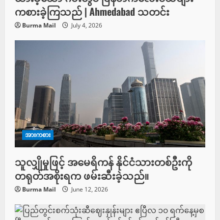
i
ကစားခဲ့ကြသည် | Ahmedabad သတင်း
o
Burma Mail
July 4, 2026
n
အားကစား
သူလျှိုမှုဖြင့် အမေရိကန် နိုင်ငံသားတစ်ဦးကို
တရုတ်အစိုးရက ဖမ်းဆီးခဲ့သည်။
Burma Mail
June 12, 2026