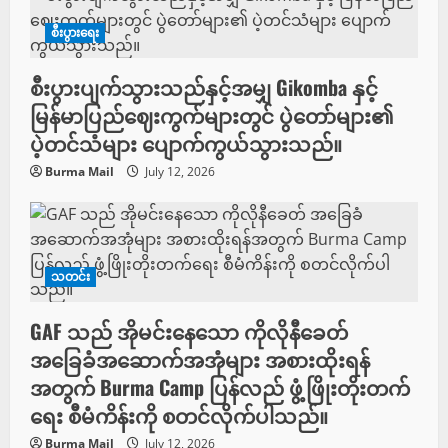
စီးပွားရေး
စီးပွားပျက်သွားသည်နှင့်အမျှ Gikomba နှင့်
မြန်မာပြည်ဈေးကွက်များတွင် ပွဲတော်များ၏
ပဲ့တင်သံများ ပျောက်ကွယ်သွားသည်။
Burma Mail
July 12, 2026
သတင်း
GAF သည် အိုမင်းနေသော ကိုလိုနီခေတ်
အခြေခံအဆောက်အအုံများ အစားထိုးရန်
အတွက် Burma Camp ပြန်လည် ဖွံ့ဖြိုးတိုးတက်
ရေး စီမံကိန်းကို စတင်လိုက်ပါသည်။
Burma Mail
July 12, 2026