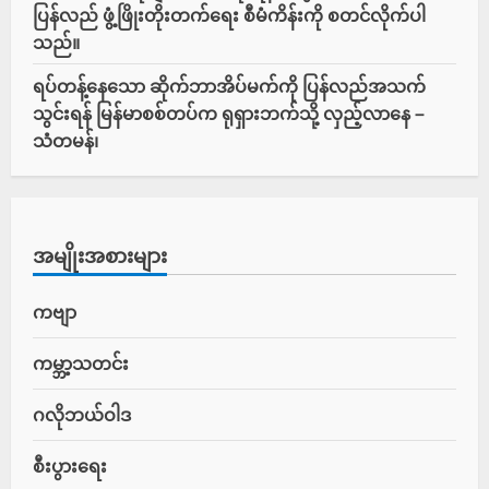
ပြန်လည် ဖွံ့ဖြိုးတိုးတက်ရေး စီမံကိန်းကို စတင်လိုက်ပါ
သည်။
ရပ်တန့်နေသော ဆိုက်ဘာအိပ်မက်ကို ပြန်လည်အသက်
သွင်းရန် မြန်မာစစ်တပ်က ရုရှားဘက်သို့ လှည့်လာနေ –
သံတမန်၊
အမျိုးအစားများ
ကဗျာ
ကမ္ဘာ့သတင်း
ဂလိုဘယ်ဝါဒ
စီးပွားရေး