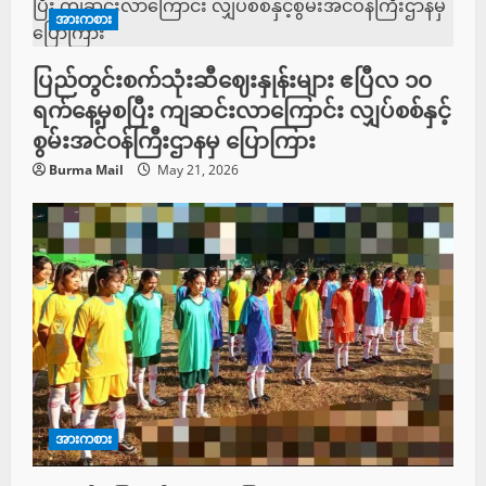
အားကစား
ပြည်တွင်းစက်သုံးဆီဈေးနှုန်းများ ဧပြီလ ၁၀
ရက်နေ့မှစပြီး ကျဆင်းလာကြောင်း လျှပ်စစ်နှင့်
စွမ်းအင်ဝန်ကြီးဌာနမှ ပြောကြား
Burma Mail
May 21, 2026
အားကစား