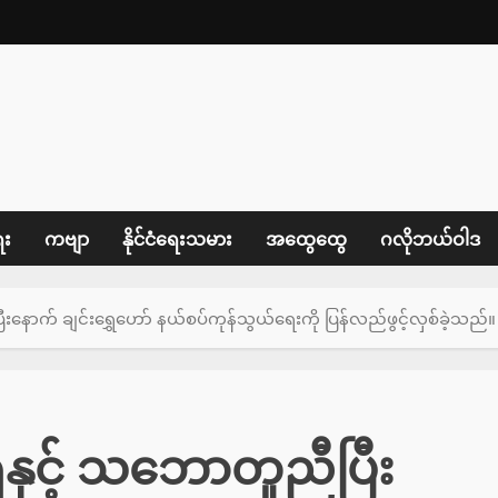
ေး
ကဗျာ
နိုင်ငံရေးသမား
အထွေထွေ
ဂလိုဘယ်ဝါဒ
ောက် ချင်းရွှေဟော် နယ်စပ်ကုန်သွယ်ရေးကို ပြန်လည်ဖွင့်လှစ်ခဲ့သည်။
နှင့် သဘောတူညီပြီး