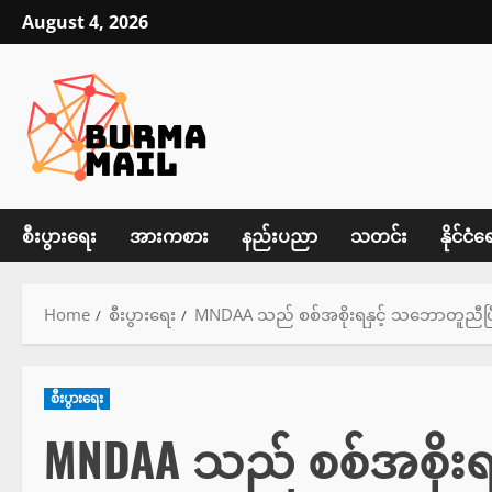
Skip
August 4, 2026
to
content
စီးပွားရေး
အားကစား
နည်းပညာ
သတင်း
နိုင်ငံရ
Home
စီးပွားရေး
MNDAA သည် စစ်အစိုးရနှင့် သဘောတူညီပြီးန
စီးပွားရေး
MNDAA သည် စစ်အစိုးရ