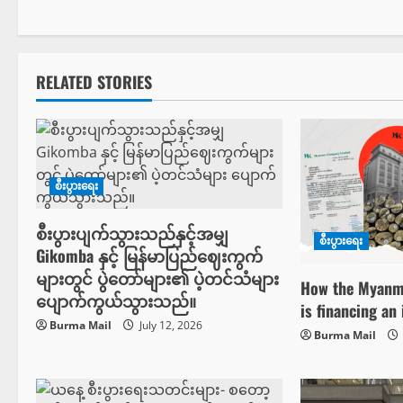
s
t
n
RELATED STORIES
a
v
စီးပွားရေး
i
g
စီးပွားပျက်သွားသည်နှင့်အမျှ
စီးပွားရေး
Gikomba နှင့် မြန်မာပြည်ဈေးကွက်
a
များတွင် ပွဲတော်များ၏ ပဲ့တင်သံများ
How the Myanma
ပျောက်ကွယ်သွားသည်။
t
is financing an 
Burma Mail
July 12, 2026
Burma Mail
i
o