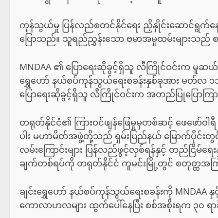
ကုန်သွယ်မှု ပြန်လည်စတင်နိုင်ရေး ညှိနှိုင်းဆောင်ရွက်နေ
ပြောသည်။ သူရည်ညွှန်းသော ဗမာအမှုထမ်းများသည် စ
MNDAA ၏ ပြောရေးဆိုခွင့်ရှိသူ လီကြိုင်ဝင်းက မူဆယ်မြို့
ရွှေဟော် နယ်စပ်ကုန်သွယ်ရေးစခန်းနှစ်ခုအား မတ်လ ၁
ပြောရေးဆိုခွင့်ရှိသူ လီကြိုင်ဝင်းက အတည်ပြုပြောက
တရုတ်နိုင်ငံ၏ ကြားဝင်ဖျန်ဖြေမှုမှတစ်ဆင့် ဖေဖော်ဝါ
ပါး မဟာမိတ်အဖွဲ့တို့သည် ရှမ်းပြည်နယ် မြောက်ပိုင်းတ
လမ်းကြောင်းများ ပြန်လည်ဖွင့်လှစ်ရန်နှင့် တည်ငြိမ်ရေ
ချက်တစ်ရပ်ကို တရုတ်နိုင်ငံ ကူမင်းမြို့တွင် စတုတ္ထအ
ချင်းရွှေဟော် နယ်စပ်ကုန်သွယ်ရေးစခန်းကို MNDAA နှင့် စ
ကောလာဟလများ ထွက်ပေါ်နေပြီး စစ်အစိုးရက ၃၀ ရာခိုင်