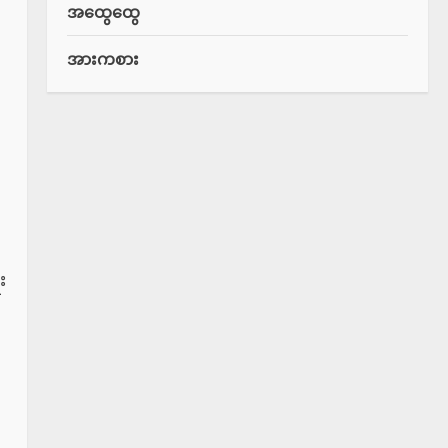
အထွေထွေ
အားကစား
း