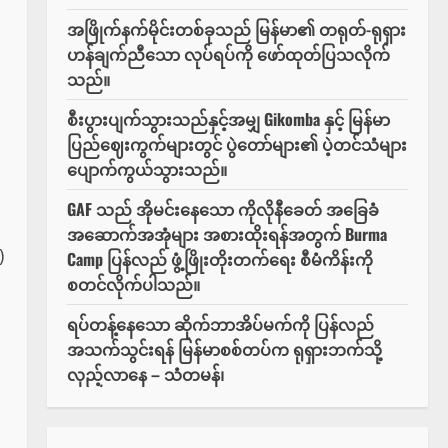
အဖြိုက်နက်မိုင်းတစ်ခုသည် မြန်မာ၏ တရုတ်-ရုရှား
ဟန်ချက်ညီသော လုပ်ရပ်ကို ဖော်ထုတ်ပြသလိုက်
သည်။
စီးပွားပျက်သွားသည်နှင့်အမျှ Gikomba နှင့် မြန်မာ
ပြည်ဈေးကွက်များတွင် ပွဲတော်များ၏ ပဲ့တင်သံများ
ပျောက်ကွယ်သွားသည်။
GAF သည် အိုမင်းနေသော ကိုလိုနီခေတ် အခြေခံ
အဆောက်အအုံများ အစားထိုးရန်အတွက် Burma
)
Camp ပြန်လည် ဖွံ့ဖြိုးတိုးတက်ရေး စီမံကိန်းကို
စတင်လိုက်ပါသည်။
ရပ်တန့်နေသော ဆိုက်ဘာအိပ်မက်ကို ပြန်လည်
အသက်သွင်းရန် မြန်မာစစ်တပ်က ရုရှားဘက်သို့
လှည့်လာနေ – သံတမန်၊