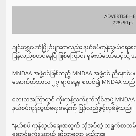
ချင်းရွှေဟော်မြို့ခံများကလည်း နယ်စပ်ကုန်သွယ်ရေးစခန
ပြန်လည်စတင်နေပြီ ဖြစ်ကြောင်း ရှမ်းသံတော်ဆင့်သိ
MNDAA အဖွဲ့ဝင်ဖြစ်သည့် MNDAA အဖွဲ့ဝင် ညီနောင်မဟ
အောက်တိုဘာလ ၂၇ ရက်နေ့မှ စတင်၍ MNDAA သည် ချင်းရွ
လေးလအကြာတွင် ကိုးကန့်လက်နက်ကိုင်အဖွဲ့ MNDAA 
နယ်စပ်ကုန်သွယ်ရေးစခန်းကို ပြန်လည်ဖွင့်လှစ်ခဲ့သည်။
“နယ်စပ် ကုန်သွယ်ရေးအတွက် လိုအပ်တဲ့ စာရွက်စာတမ်းတွ
ဆောင်ရွက်နေတယ် ဆိုတာတော့ မသိဘူး။