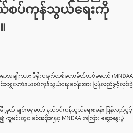
ယ်စပ်ကုန်သွယ်ရေးကို
်။
မြန်မာအမျိုးသား ဒီမိုကရက်တစ်မဟာမိတ်တပ်မတော် (MNDAA
ျင်းရွှေဟော်နယ်စပ်ကုန်သွယ်ရေးစခန်းအား ပြန်လည်ဖွင့်လှစ်ခဲ့
ို့နယ် ချင်းရွှေဟော် နယ်စပ်ကုန်သွယ်ရေးစခန်း ပြန်လည်ဖွင့်
ကူမင်းတွင် စစ်အစိုးရနှင့် MNDAA အကြား ဆွေးနွေးပွဲ