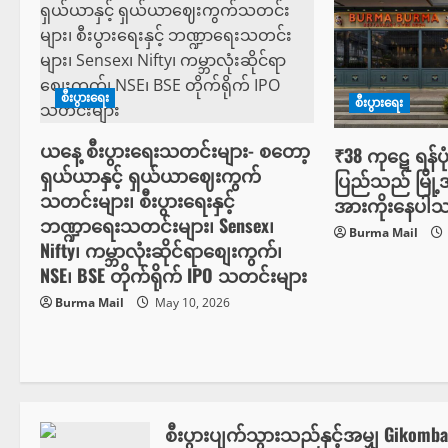
n
စီးပွားရေး
စီးပွားရေး
ယနေ့ စီးပွားရေးသတင်းများ- စတော့
₹38 ကုဋေ ရန်ပု
ရှယ်ယာနှင့် ရှယ်ယာဈေးကွက်
ပြည်သည် မြို့အ
သတင်းများ၊ စီးပွားရေးနှင့်
အားကိုးနေပါ
ဘဏ္ဍာရေးသတင်းများ၊ Sensex၊
Burma Mail
Nifty၊ ကမ္ဘာလုံးဆိုင်ရာစျေးကွက်၊
NSE၊ BSE တိုက်ရိုက် IPO သတင်းများ
Burma Mail
May 10, 2026
စီးပွားပျက်သွားသည်နှင့်အမျှ Gikomba