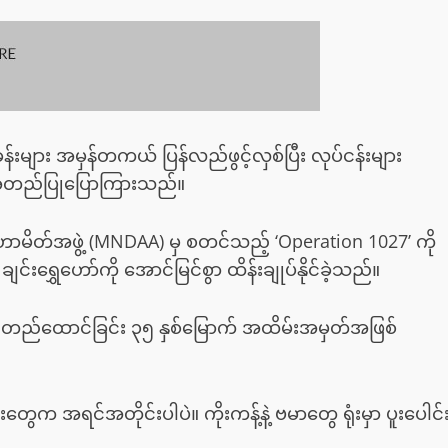
်းများ အမှန်တကယ် ပြန်လည်ဖွင့်လှစ်ပြီး လုပ်ငန်းများ
ု့ အတည်ပြုပြောကြားသည်။
ာမိတ်အဖွဲ့ (MNDAA) မှ စတင်သည့် ‘Operation 1027’ ကို
ှေဟော်ကို အောင်မြင်စွာ ထိန်းချုပ်နိုင်ခဲ့သည်။
တည်ထောင်ခြင်း ၃၅ နှစ်မြောက် အထိမ်းအမှတ်အဖြစ်
ေက အရင်အတိုင်းပါပဲ။ ကိုးကန့်နဲ့ ဗမာတွေ ရုံးမှာ ပူးပေါင်