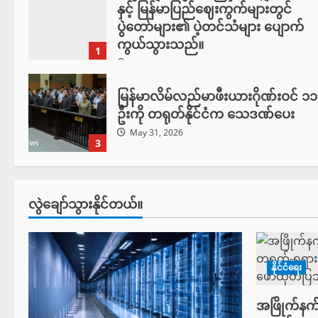
နှင့် မြန်မာပြည်ဈေးကွက်များတွင်
ပွဲတော်များ၏ ပဲ့တင်သံများ ပျောက်
ကွယ်သွားသည်။
1
July 12, 2026
မြန်မာလိမ်လည်မာဖီးယားဂိုဏ်းဝင် ၁၁
ဦးကို တရုတ်နိုင်ငံက သေဒဏ်ပေး
May 31, 2026
3
လွဲချော်သွားနိုင်တယ်။
နိုင်ငံရေး
အဖြိုက်နက်