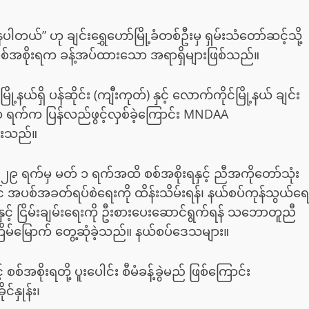
ပါတယ်” ဟု ချင်းရွှေဟော်မြို့ခံတစ်ဦးမှ ရှမ်းသံတော်ဆင့်သို့
စ်အစိုးရက ခန့်အပ်ထားသော အရာရှိများဖြစ်သည်။
နယ်ရှိ ပန်ဆိုင်း (ကျီးကုတ်) နှင့် လောက်ကိုင်မြို့နယ် ချင်း
၁ ရက်က ပြန်လည်ဖွင့်လှစ်ခဲ့ကြောင်း MNDAA
ြားသည်။
ရီ ၂၉ ရက်မှ မတ် ၁ ရက်အထိ စစ်အစိုးရနှင့် ညီအကိုတော်သုံး
ွင် အပစ်အခတ်ရပ်စဲရေးကို ထိန်းသိမ်းရန်၊ နယ်စပ်ကုန်သွယ်ရေ
းနှင့် ငြိမ်းချမ်းရေးကို ဦးစားပေးဆောင်ရွက်ရန် သဘောတူညီ
ကြိမ်မြောက် တွေ့ဆုံခဲ့သည်။ နယ်စပ်ဒေသများ။
စ်အစိုးရတို့ ပူးပေါင်း စီမံခန့်ခွဲမည် ဖြစ်ကြောင်း
နှုန်း၊