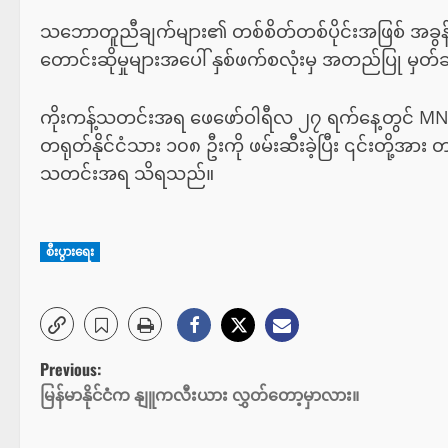
သဘောတူညီချက်များ၏ တစ်စိတ်တစ်ပိုင်းအဖြစ် အခွန်အက
တောင်းဆိုမှုများအပေါ် နှစ်ဖက်စလုံးမှ အတည်ပြု မှတ်ခ
ကိုးကန့်သတင်းအရ ဖေဖော်ဝါရီလ ၂၇ ရက်နေ့တွင် MND
တရုတ်နိုင်ငံသား ၁၀၈ ဦးကို ဖမ်းဆီးခဲ့ပြီး ၎င်းတို့အား
သတင်းအရ သိရသည်။
စီးပွားရေး
P
Previous:
မြန်မာနိုင်ငံက နျူကလီးယား လွှတ်တော့မှာလား။
o