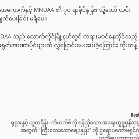
ောက်နှင့် MNDAA ၏ ၇၀ ရာခိုင်နှုန်း၊ သို့သော် ယင်း
ျက်ပေးခြင်း မရှိပေ။
AA သည် လောက်ကိုင်မြို့နယ်တွင် တရားမဝင်နေထိုင်သည့်
 တရုတ်အာဏာပိုင်များထံ လွှဲပြောင်းပေးအပ်ခဲ့ကြောင်း ကိုးကန့်
Next
ရုရှားနှင့် ယူကရိန်း- ကိယက်ဗ်ကို ရန်လိုသော အရေးယူမှုမှန်သမျ
အတွက် “ကြီးလေးသောစျေးနှုန်း” ကို ဥရောပကော်မရှင်
သတိပေးထားသည်