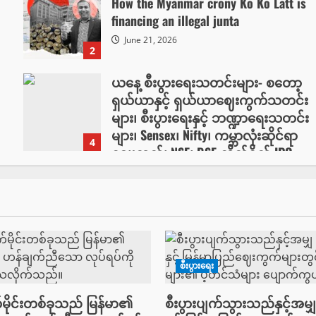
How the Myanmar crony Ko Ko Latt is
financing an illegal junta
June 21, 2026
2
ယနေ့ စီးပွားရေးသတင်းများ- စတော့
ရှယ်ယာနှင့် ရှယ်ယာဈေးကွက်သတင်း
များ၊ စီးပွားရေးနှင့် ဘဏ္ဍာရေးသတင်း
များ၊ Sensex၊ Nifty၊ ကမ္ဘာလုံးဆိုင်ရာ
4
စျေးကွက်၊ NSE၊ BSE တိုက်ရိုက် IPO
သတင်းများ
May 10, 2026
စီးပွားရေး
မိုင်းတစ်ခုသည် မြန်မာ၏
စီးပွားပျက်သွားသည်နှင့်အမျ