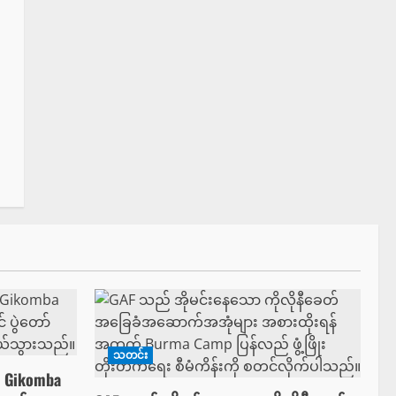
သတင်း
ှ Gikomba