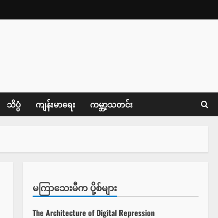
သိပ္ပံ
ကျန်းမာရေး
ကမ္ဘာ့သတင်း
မကြာသေးမီက ပို့စ်များ
The Architecture of Digital Repression