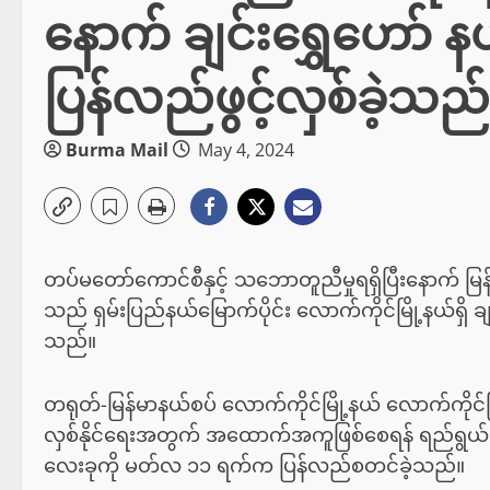
နောက် ချင်းရွှေဟော် န
ပြန်လည်ဖွင့်လှစ်ခဲ့သည
Burma Mail
May 4, 2024
တပ်မတော်ကောင်စီနှင့် သဘောတူညီမှုရရှိပြီးနောက် 
သည် ရှမ်းပြည်နယ်မြောက်ပိုင်း လောက်ကိုင်မြို့နယ်ရှိ ခ
သည်။
တရုတ်-မြန်မာနယ်စပ် လောက်ကိုင်မြို့နယ် လောက်ကိုင်မြ
လှစ်နိုင်ရေးအတွက် အထောက်အကူဖြစ်စေရန် ရည်ရွယ်၍ 
လေးခုကို မတ်လ ၁၁ ရက်က ပြန်လည်စတင်ခဲ့သည်။