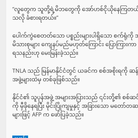
“လူတွေက သူတို့ရဲ့မိဘတွေကို အော်ဟစ်ငိုယိုနေကြတယ်”
သလို ခံစားရတယ်။”
ပေါက်ကွဲစေတတ်သော ပစ္စည်းများပါရှိသော စက်ရုံကိ
မိသားစုများ ကျေနပ်မည်မဟုတ်ကြောင်း ပြောကြားကာ 
ရသနည်းဟု မေးမြန်းခဲ့သည်။
TNLA သည် မြန်မာနိုင်ငံတွင် ယခင်က စစ်အစိုးရကို ဆန
အဖွဲ့များထဲမှ တစ်ခုဖြစ်သည်။
နိုင်ငံ၏ သူပုန်အဖွဲ့ အများအပြားသည် ၎င်းတို့၏ စစ်ဆင
ကို မှီခိုနေရပြီး မိုင်းပြိုကျမှုနှင့် အခြားသော မတေ
များဖြင့် AFP က ဖော်ပြခဲ့သည်။