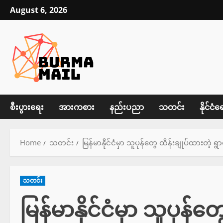
Skip
August 6, 2026
to
content
စီးပွားရေး
အားကစား
နည်းပညာ
သတင်း
နိုင်ငံရ
Home
သတင်း
မြန်မာနိုင်ငံမှာ သူပုန်တွေ ထိန်းချုပ်ထားတဲ့ ရ
သတင်း
မြန်မာနိုင်ငံမှာ သူပုန်