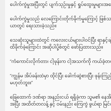
ပေါက်ကွဲမှုအပြီးတွင် ပျက်သုဉ်းမှုနှင့် ရှုပ်ထွေးမှုမ
ပေါက်ကွဲမှုသည် လေကြောင်းတိုက်ခိုက်မှုကြောင့် ဖြ
ယာတွင် ရေးသားခဲ့သည်။
သေဆုံးသူများထဲတွင် ကလေးငယ်များပါဝင်ပြီး ရာနှင့်ချီသ
ထိခိုက်ခဲ့ကြောင်း အဆိုပါပို့စ်တွင် ဖော်ပြထားသည်။
“ကံကောင်းလိုက်တာ၊ ငါ့ဖုန်းက ငါ့အသက်ကို ကယ်ခဲ့
“ကျွန်မ အိပ်ခန်းထဲမှာ ထိုင်ပြီး ခေါက်ဆွဲစားပြီး ဖုန်းက
မဟုတ်ဘူး။”
ခြေထောက် ဒဏ်ရာ အနည်းငယ် ရရှိခဲ့ကာ သူမ၏ နေအိမ် လည
အပြီး အထိတ်တလန့် နှင့် ဝမ်းနည်း ကြေကွဲ ဖွယ်ရာ မြင်က