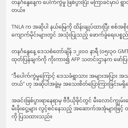
တနင်္ဂနွေနေ့က ပေါက်ကွဲမှု ဖြစ်ပွားပြီး မကြာခင်မှာပဲ ရွ
တယ်။
TNLA က အဆိုပါ နယ်မြေကို ထိန်းချုပ်ထားပြီး စစ်အစိုးရနှ
ကျောက်မိုင်းများတွင် အသုံးပြုသည့် ဖောက်ခွဲရေးပစ္
တနင်္ဂနွေနေ့ ဒေသစံတော်ချိန် ၁၂း၀၀ နာရီ (၀၅း၃၀ GMT
ထုတ်ပြန်ချက်ကို ကိုးကား၍ AFP သတင်းဌာနက ဖော်ပြ
“ဒီပေါက်ကွဲမှုကြောင့် ဒေသခံရွာသား အများအပြား အသက်ဆု
တယ်” ဟု အဆိုပါအဖွဲ့မှ အသေးစိတ်ပြောကြားခြင်းမရှိ
အခင်းဖြစ်ပွားရာနေရာမှ ဗီဒီယိုဖိုင်တွင် မီးလောင်ကျ
မီးခိုးငွေ့များ လွင့်စင်နေသည့် အဆောက်အအုံများဖြင့် 
ကို ပြသထားသည်။