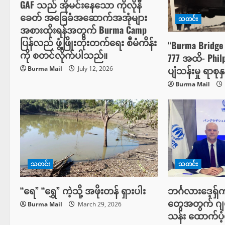
g
GAF သည် အိုမင်းနေသော ကိုလိုနီ
ခေတ် အခြေခံအဆောက်အအုံများ
သတင်း
a
အစားထိုးရန်အတွက် Burma Camp
ပြန်လည် ဖွံ့ဖြိုးတိုးတက်ရေး စီမံကိန်း
t
“Burma Bridge 
ကို စတင်လိုက်ပါသည်။
777 အထိ- Philp
i
ပျံသန်းမှု ရာစုန
Burma Mail
July 12, 2026
Burma Mail
o
n
သတင်း
သတင်း
“ရေ” “ရွှေ” ကဲ့သို့ အဖိုးတန် ရှားပါး
ဘင်္ဂလားဒေ့ရှ်
တွေအတွက် ဂျ
Burma Mail
March 29, 2026
သန်း ထောက်ပံ