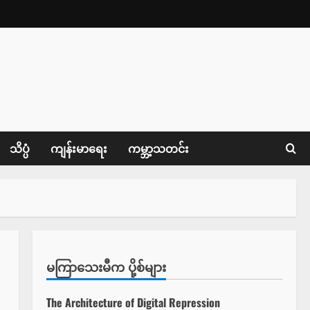
သိပ္ပံ
ကျန်းမာရေး
ကမ္ဘာ့သတင်း
မကြာသေးမီက ပို့စ်များ
The Architecture of Digital Repression