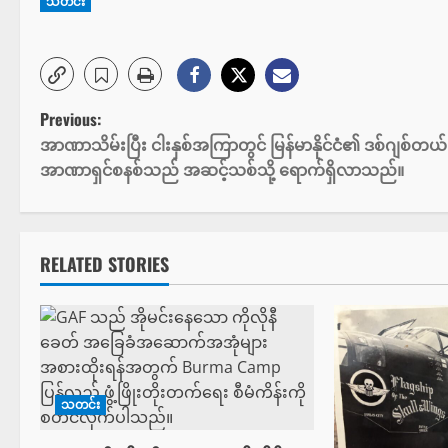
သတင်း
P
Previous:
အာဏာသိမ်းပြီး ငါးနှစ်အကြာတွင် မြန်မာနိုင်ငံ၏ ဒစ်ဂျစ်တယ်
o
အာဏာရှင်စနစ်သည် အဆင့်သစ်သို့ ရောက်ရှိလာသည်။
s
t
RELATED STORIES
n
a
v
သတင်း
i