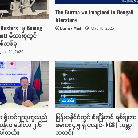
The Burma we imagined in Bengali
literature
Busters” မှ Boeing
Burma Mail
May 10, 2026
ott မိသားစုတွင်
ှစ်တစ်ခု
June 21, 2026
သတင်း
က ရိုဟင်ဂျာဒုက္ခသည်
မြန်မာနိုင်ငံတွင် စံချိန်တင် ရစ်ခ်ျတာ
ပန်က ဒေါ်လာ ၂.၆
စကေး ၄.၅ ရှိ ငလျင်- NCS | ကမ္ဘာ့
့ပါတယ်။
သတင်း