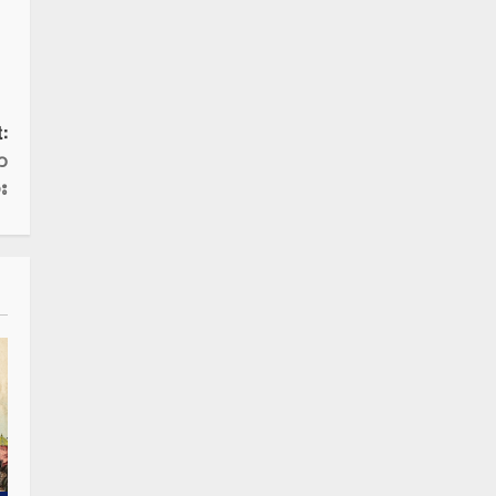
:
က
း