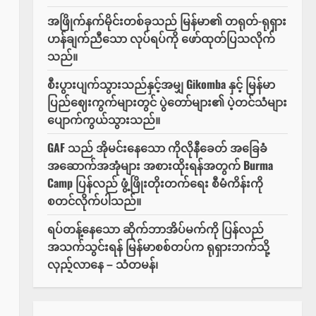
အဖြိုက်နက်မိုင်းတစ်ခုသည် မြန်မာ၏ တရုတ်-ရုရှား
ဟန်ချက်ညီသော လုပ်ရပ်ကို ဖော်ထုတ်ပြသလိုက်
သည်။
စီးပွားပျက်သွားသည်နှင့်အမျှ Gikomba နှင့် မြန်မာ
ပြည်ဈေးကွက်များတွင် ပွဲတော်များ၏ ပဲ့တင်သံများ
ပျောက်ကွယ်သွားသည်။
GAF သည် အိုမင်းနေသော ကိုလိုနီခေတ် အခြေခံ
အဆောက်အအုံများ အစားထိုးရန်အတွက် Burma
Camp ပြန်လည် ဖွံ့ဖြိုးတိုးတက်ရေး စီမံကိန်းကို
စတင်လိုက်ပါသည်။
ရပ်တန့်နေသော ဆိုက်ဘာအိပ်မက်ကို ပြန်လည်
အသက်သွင်းရန် မြန်မာစစ်တပ်က ရုရှားဘက်သို့
လှည့်လာနေ – သံတမန်၊