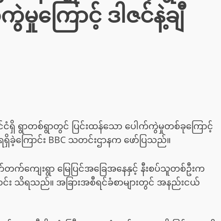
ဲမှုကြောင့် ဒါဇင်နဲ့ချီ
်ငံရှိ ရွာတစ်ရွာတွင် ပြင်းထန်သော ပေါက်ကွဲမှုတစ်ခုကြောင့်
ရာရရှိခဲ့ကြောင်း BBC သတင်းဌာနက ဖော်ပြသည်။
ောက်တက်ကျေးရွာ မြေပြင်အခြေအနေနှင့် နီးစပ်သူတစ်ဦးက
ကြောင်း သိရသည်။ အခြားအစီရင်ခံစာများတွင် အနည်းငယ်