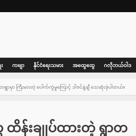
ေး
ကဗျာ
နိုင်ငံရေးသမား
အထွေထွေ
ဂလိုဘယ်ဝါဒ
ွာတရွာမှာ ကြီးမားတဲ့ ပေါက်ကွဲမှုကြောင့် ဒါဇင်နဲ့ချီ သေဆုံးခဲ့ပါတယ်။
တွေ ထိန်းချုပ်ထားတဲ့ ရွာတ