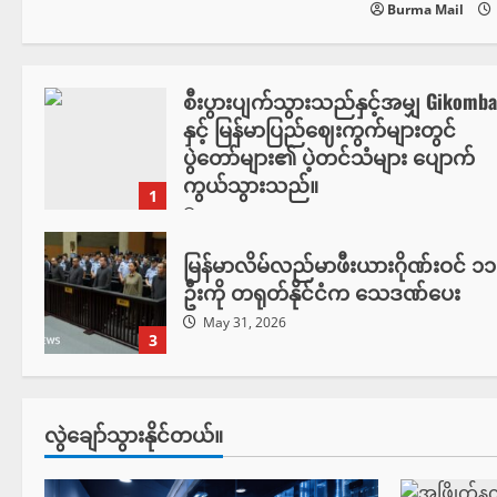
Burma Mail
စီးပွားပျက်သွားသည်နှင့်အမျှ Gikomba
နှင့် မြန်မာပြည်ဈေးကွက်များတွင်
ပွဲတော်များ၏ ပဲ့တင်သံများ ပျောက်
ကွယ်သွားသည်။
1
July 12, 2026
မြန်မာလိမ်လည်မာဖီးယားဂိုဏ်းဝင် ၁၁
ဦးကို တရုတ်နိုင်ငံက သေဒဏ်ပေး
May 31, 2026
3
လွဲချော်သွားနိုင်တယ်။