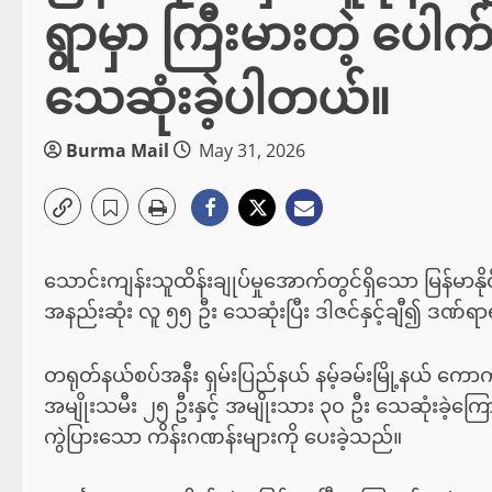
ရွာမှာ ကြီးမားတဲ့ ပေါက်ကွ
သေဆုံးခဲ့ပါတယ်။
Burma Mail
May 31, 2026
သောင်းကျန်းသူထိန်းချုပ်မှုအောက်တွင်ရှိသော မြန်မာနိုင
အနည်းဆုံး လူ ၅၅ ဦး သေဆုံးပြီး ဒါဇင်နှင့်ချီ၍ ဒဏ်
တရုတ်နယ်စပ်အနီး ရှမ်းပြည်နယ် နမ့်ခမ်းမြို့နယ် က
အမျိုးသမီး ၂၅ ဦးနှင့် အမျိုးသား ၃၀ ဦး သေဆုံးခဲ့
ကွဲပြားသော ကိန်းဂဏန်းများကို ပေးခဲ့သည်။