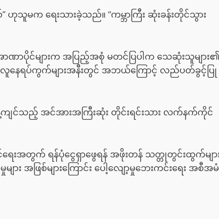
 ဟုသူမက ရေးသားခဲ့သည်။ “ကမ္ဘာကြီး ဆုံးခန်းတိုင်သွား
ု အာဏာပိုင်များက အပြည့်အစုံ မတင်ပြပါက သေဆုံးသူများ
လူနေရပ်ကွက်များအနီးတွင် အဘယ်ကြောင့် လည်ပတ်ခွင့်ပြု
့်ကျင်သည့် အင်အားအကြီးဆုံး တိုင်းရင်းသား လက်နက်ကိုင်
်ရေးအတွက် ရန်ပုံငွေရှာဖွေရန် အဖိုးတန် သတ္တုတွင်းထွက်မျာ
ာ်တဆမှုများ အဖြစ်များကြောင်း ပေါ့လျော့မှုဘေးကင်းရေး အစီအမံ