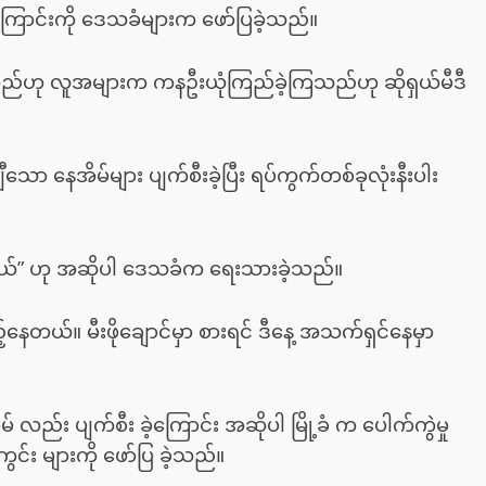
ျားအကြောင်းကို ဒေသခံများက ဖော်ပြခဲ့သည်။
စ်သည်ဟု လူအများက ကနဦးယုံကြည်ခဲ့ကြသည်ဟု ဆိုရှယ်မီဒီ
ော နေအိမ်များ ပျက်စီးခဲ့ပြီး ရပ်ကွက်တစ်ခုလုံးနီးပါး
တယ်” ဟု အဆိုပါ ဒေသခံက ရေးသားခဲ့သည်။
ြည့်နေတယ်။ မီးဖိုချောင်မှာ စားရင် ဒီနေ့ အသက်ရှင်နေမှာ
်း ပျက်စီး ခဲ့ကြောင်း အဆိုပါ မြို့ခံ က ပေါက်ကွဲမှု
ွင်း များကို ဖော်ပြ ခဲ့သည်။