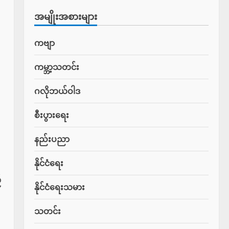
အမျိုးအစားများ
ကဗျာ
ကမ္ဘာ့သတင်း
ဂလိုဘယ်ဝါဒ
စီးပွားရေး
နည်းပညာ
နိုင်ငံရေး
်
နိုင်ငံရေးသမား
သတင်း