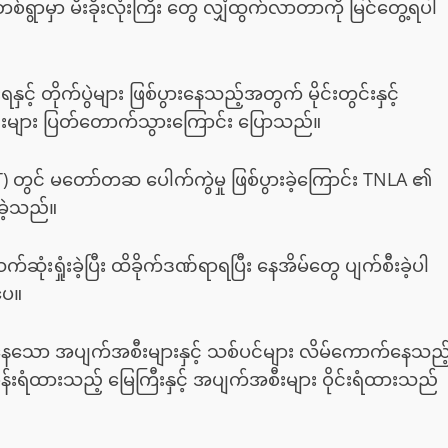
ာတစ်ရွာမှာ မီးခိုးလုံးကြီး တွေ လျှံထွက်လာတာကို မြင်တွေ့ရပါ
င့် တိုက်ပွဲများ ဖြစ်ပွားနေသည့်အတွက် မိုင်းတွင်းနှင့်
စည်းများ ပြတ်တောက်သွားကြောင်း ပြောသည်။
) တွင် မတော်တဆ ပေါက်ကွဲမှု ဖြစ်ပွားခဲ့ကြောင်း TNLA ၏
ခဲ့သည်။
ံးရှုံးခဲ့ပြီး ထိခိုက်ဒဏ်ရာရပြီး နေအိမ်တွေ ပျက်စီးခဲ့ပါ
ပေ။
ွမ်းနေသော အပျက်အစီးများနှင့် သစ်ပင်များ လိမ်ကောက်နေသည့
ဝန်းရံထားသည့် မြေကြီးနှင့် အပျက်အစီးများ ဝိုင်းရံထားသည်